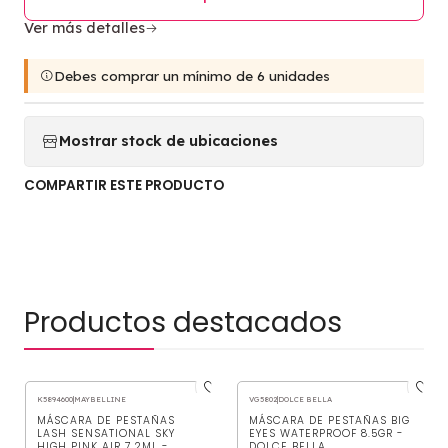
Ver más detalles
Debes comprar un mínimo de 6 unidades
Mostrar stock de ubicaciones
COMPARTIR ESTE PRODUCTO
Productos destacados
K5894600
|
MAYBELLINE
VG5802
|
DOLCE BELLA
-63%
OFF
-69%
OFF
MÁSCARA DE PESTAÑAS
MÁSCARA DE PESTAÑAS BIG
LASH SENSATIONAL SKY
EYES WATERPROOF 8.5GR -
HIGH PINK AIR 7.2ML -
DOLCE BELLA