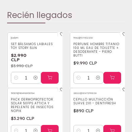
Recién llegados
|
Gelatti
99422
|
PETRIZZIO
-25%
OFF
Nuevo
SET BÁLSAMOS LABIALES
PERFUME HOMBRE TITANIO
TOY STORY 5UN
100 ML EAU DE TOILETTE +
Nuevo
DESODERANTE - PIERO
$2.990
BUTTI
CLP
$9.990 CLP
$3.990 CLP
Cantidad
Cantidad
593076
|
7804916930764
10011S
|
DENTIFRESH
PACK DERMOPROTECTOR
CEPILLO MULTIACCIÓN
SOLAR 50FPS ATTICA Y
SUAVE 2X1 - DENTIFRESH
REPELENTE DE INSECTOS
$890 CLP
NOPIK
$3.290 CLP