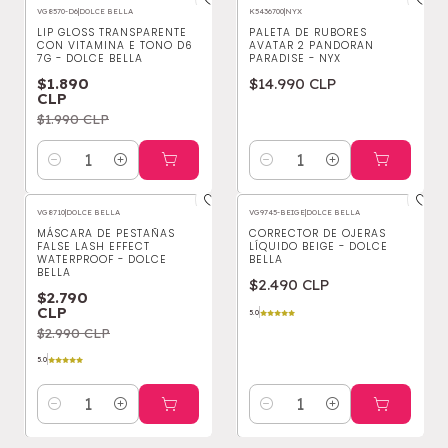
VG8570-D6
|
DOLCE BELLA
K5436700
|
NYX
-5%
OFF
LIP GLOSS TRANSPARENTE
PALETA DE RUBORES
CON VITAMINA E TONO D6
AVATAR 2 PANDORAN
7G - DOLCE BELLA
PARADISE - NYX
$1.890
$14.990 CLP
CLP
$1.990 CLP
Cantidad
Cantidad
VG8710
|
DOLCE BELLA
VG9745-BEIGE
|
DOLCE BELLA
-7%
OFF
MÁSCARA DE PESTAÑAS
CORRECTOR DE OJERAS
FALSE LASH EFFECT
LÍQUIDO BEIGE - DOLCE
WATERPROOF - DOLCE
BELLA
BELLA
$2.490 CLP
$2.790
CLP
5.0
$2.990 CLP
5.0
Cantidad
Cantidad