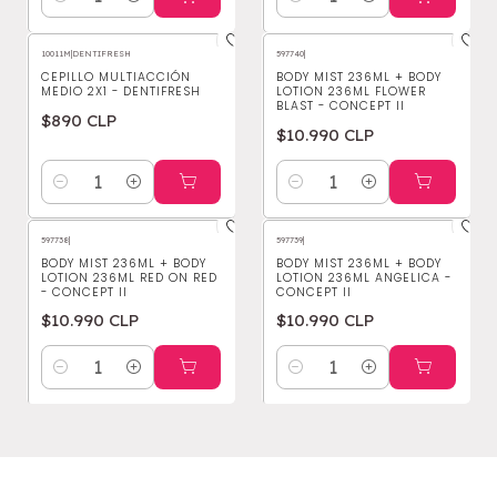
Cantidad
Cantidad
10011M
|
DENTIFRESH
597740
|
CEPILLO MULTIACCIÓN
BODY MIST 236ML + BODY
MEDIO 2X1 - DENTIFRESH
LOTION 236ML FLOWER
BLAST - CONCEPT II
$890 CLP
$10.990 CLP
Cantidad
Cantidad
597738
|
597739
|
BODY MIST 236ML + BODY
BODY MIST 236ML + BODY
LOTION 236ML RED ON RED
LOTION 236ML ANGELICA -
- CONCEPT II
CONCEPT II
$10.990 CLP
$10.990 CLP
Cantidad
Cantidad