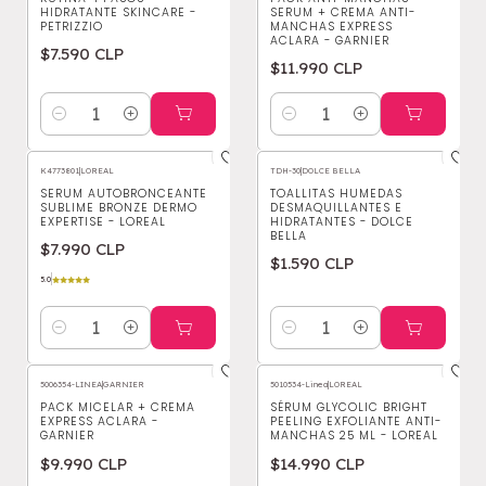
HIDRATANTE SKINCARE -
SERUM + CREMA ANTI-
PETRIZZIO
MANCHAS EXPRESS
ACLARA - GARNIER
$7.590 CLP
$11.990 CLP
Cantidad
Cantidad
K4773801
|
LOREAL
TDH-30
|
DOLCE BELLA
SERUM AUTOBRONCEANTE
TOALLITAS HUMEDAS
SUBLIME BRONZE DERMO
DESMAQUILLANTES E
EXPERTISE - LOREAL
HIDRATANTES - DOLCE
BELLA
$7.990 CLP
$1.590 CLP
5.0
Cantidad
Cantidad
5006354-LINEA
|
GARNIER
5010534-Linea
|
LOREAL
PACK MICELAR + CREMA
SÉRUM GLYCOLIC BRIGHT
EXPRESS ACLARA -
PEELING EXFOLIANTE ANTI-
GARNIER
MANCHAS 25 ML - LOREAL
$9.990 CLP
$14.990 CLP