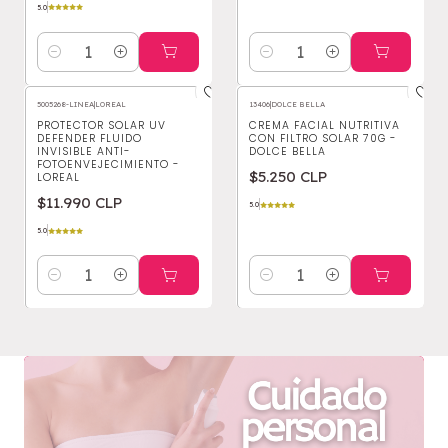
5.0
Cantidad
Cantidad
5005268-LINEA
|
LOREAL
13406
|
DOLCE BELLA
PROTECTOR SOLAR UV
CREMA FACIAL NUTRITIVA
DEFENDER FLUIDO
CON FILTRO SOLAR 70G -
INVISIBLE ANTI-
DOLCE BELLA
FOTOENVEJECIMIENTO -
$5.250 CLP
LOREAL
$11.990 CLP
5.0
5.0
Cantidad
Cantidad