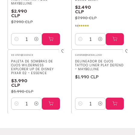
MAYBELLINE
$2.490
$2.990
CLP
CLP
$7.990 CLP
$7.990 CLP
5.0
Cantidad
Cantidad
EE-47674
|
ESSENCE
G4549200
|
MAYBELLINE
-33%
OFF
PALETA DE SOMBRAS DE
DELINEADOR DE OJOS
OJOS WILDERNESS
TATTOO LINER PLAY DEFEND
EXPLORER UP DE DISNEY
- MAYBELLINE
PIXAR 02 - ESSENCE
$1.990 CLP
$3.990
CLP
$5.990 CLP
Cantidad
Cantidad