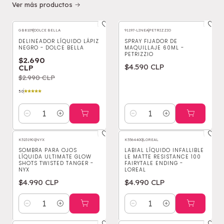
Ver más productos
GB8109
|
DOLCE BELLA
91197-LINEA
|
PETRIZZIO
-10%
OFF
DELINEADOR LÍQUIDO LÁPIZ
SPRAY FIJADOR DE
NEGRO - DOLCE BELLA
MAQUILLAJE 60ML -
PETRIZZIO
$2.690
$4.590 CLP
CLP
$2.990 CLP
5.0
Cantidad
Cantidad
K5231901
|
NYX
K5564400
|
LOREAL
SOMBRA PARA OJOS
LABIAL LÍQUIDO INFALLIBLE
LÍQUIDA ULTIMATE GLOW
LE MATTE RESISTANCE 100
SHOTS TWISTED TANGER -
FAIRYTALE ENDING -
NYX
LOREAL
$4.990 CLP
$4.990 CLP
Cantidad
Cantidad