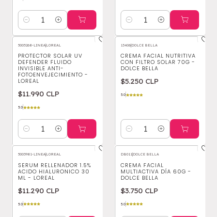
Cantidad
Cantidad
5005268-LINEA
|
LOREAL
13406
|
DOLCE BELLA
PROTECTOR SOLAR UV
CREMA FACIAL NUTRITIVA
DEFENDER FLUIDO
CON FILTRO SOLAR 70G -
INVISIBLE ANTI-
DOLCE BELLA
FOTOENVEJECIMIENTO -
$5.250 CLP
LOREAL
$11.990 CLP
5.0
5.0
Cantidad
Cantidad
5003981-LINEA
|
LOREAL
DB011
|
DOLCE BELLA
SERUM RELLENADOR 1.5%
CREMA FACIAL
ACIDO HIALURONICO 30
MULTIACTIVA DÍA 60G -
ML - LOREAL
DOLCE BELLA
$11.290 CLP
$3.750 CLP
5.0
5.0