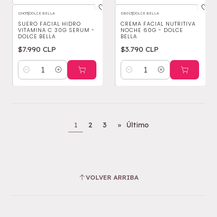
13455
|
DOLCE BELLA
DB013
|
DOLCE BELLA
SUERO FACIAL HIDRO
CREMA FACIAL NUTRITIVA
VITAMINA C 30G SERUM -
NOCHE 60G - DOLCE
DOLCE BELLA
BELLA
$7.990 CLP
$3.790 CLP
Cantidad
Cantidad
1
2
3
»
Último
VOLVER ARRIBA