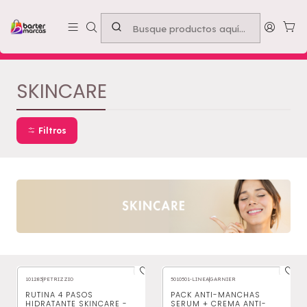
Emprende con nosotros -
Compra mínima $50.000
Inicio
Nuestros Productos
Belleza
Rostro
SKINCARE
SKINCARE
Filtros
101283
|
PETRIZZIO
5010501-LINEA
|
GARNIER
RUTINA 4 PASOS
PACK ANTI-MANCHAS
HIDRATANTE SKINCARE -
SERUM + CREMA ANTI-