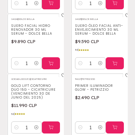
Cantidad
Cantidad
14124
|
DOLCE BELLA
14123
|
DOLCE BELLA
SUERO FACIAL HIDRO
SUERO ÓLEO FACIAL ANTI-
RENOVADOR 30 ML
ENVEJECIMIENTO 30 ML
SERUM - DOLCE BELLA
SERUM - DOLCE BELLA
$9.890 CLP
$9.590 CLP
5.0
Cantidad
Cantidad
1CICAGLDCOJC1
|
CICATRICURE
94117
|
PETRIZZIO
GOLD LIFT CONTORNO
PRIMER ILUMINADOR
DUO 15G - CICATRICURE
GLOW - PETRIZZIO
(VENCIMIENTO 30 DE
$2.490 CLP
JUNIO DEL 2025)
$11.990 CLP
5.0
Cantidad
Cantidad