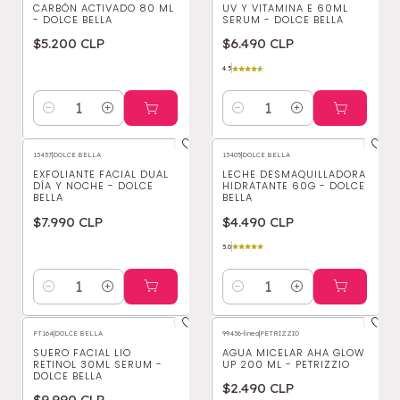
CARBÓN ACTIVADO 80 ML
UV Y VITAMINA E 60ML
- DOLCE BELLA
SERUM - DOLCE BELLA
$5.200 CLP
$6.490 CLP
4.5
Cantidad
Cantidad
13457
|
DOLCE BELLA
13405
|
DOLCE BELLA
EXFOLIANTE FACIAL DUAL
LECHE DESMAQUILLADORA
DÍA Y NOCHE - DOLCE
HIDRATANTE 60G - DOLCE
BELLA
BELLA
$7.990 CLP
$4.490 CLP
5.0
Cantidad
Cantidad
PT164
|
DOLCE BELLA
99436-linea
|
PETRIZZIO
SUERO FACIAL LIO
AGUA MICELAR AHA GLOW
RETINOL 30ML SERUM -
UP 200 ML - PETRIZZIO
DOLCE BELLA
$2.490 CLP
$9.990 CLP