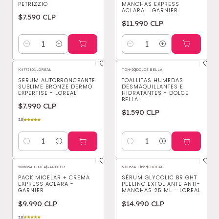
PETRIZZIO
MANCHAS EXPRESS
ACLARA - GARNIER
$7.590 CLP
$11.990 CLP
Cantidad
Cantidad
K4773801
|
LOREAL
TDH-30
|
DOLCE BELLA
SERUM AUTOBRONCEANTE
TOALLITAS HUMEDAS
SUBLIME BRONZE DERMO
DESMAQUILLANTES E
EXPERTISE - LOREAL
HIDRATANTES - DOLCE
BELLA
$7.990 CLP
$1.590 CLP
5.0
Cantidad
Cantidad
5006354-LINEA
|
GARNIER
5010534-Linea
|
LOREAL
PACK MICELAR + CREMA
SÉRUM GLYCOLIC BRIGHT
EXPRESS ACLARA -
PEELING EXFOLIANTE ANTI-
GARNIER
MANCHAS 25 ML - LOREAL
$9.990 CLP
$14.990 CLP
5.0