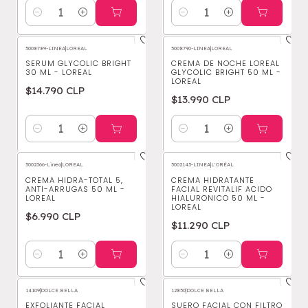
Cantidad
Cantidad
5008789-LINEA
|
LOREAL
5008790-LINEA
|
LOREAL
SERUM GLYCOLIC BRIGHT
CREMA DE NOCHE LOREAL
30 ML - LOREAL
GLYCOLIC BRIGHT 50 ML -
LOREAL
$14.790 CLP
$13.990 CLP
Cantidad
Cantidad
5002366-Linea
|
LOREAL
5002145-LINEA
|
L'ORÉAL
CREMA HIDRA-TOTAL 5,
CREMA HIDRATANTE
ANTI-ARRUGAS 50 ML -
FACIAL REVITALIF ACIDO
LOREAL
HIALURONICO 50 ML -
LOREAL
$6.990 CLP
$11.290 CLP
Cantidad
Cantidad
14109
|
DOLCE BELLA
12850
|
DOLCE BELLA
EXFOLIANTE FACIAL
SUERO FACIAL CON FILTRO