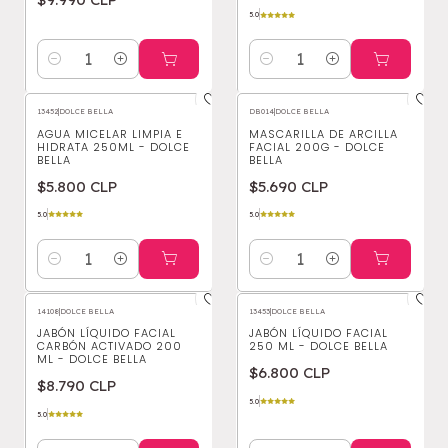
5.0
Cantidad
Cantidad
13452
|
DOLCE BELLA
DB014
|
DOLCE BELLA
AGUA MICELAR LIMPIA E
MASCARILLA DE ARCILLA
HIDRATA 250ML - DOLCE
FACIAL 200G - DOLCE
BELLA
BELLA
$5.800 CLP
$5.690 CLP
5.0
5.0
Cantidad
Cantidad
14108
|
DOLCE BELLA
13453
|
DOLCE BELLA
JABÓN LÍQUIDO FACIAL
JABÓN LÍQUIDO FACIAL
CARBÓN ACTIVADO 200
250 ML - DOLCE BELLA
ML - DOLCE BELLA
$6.800 CLP
$8.790 CLP
5.0
5.0