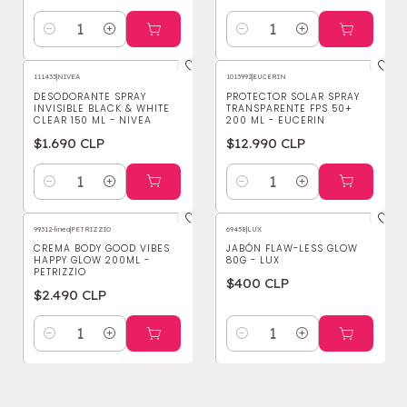
Cantidad
Cantidad
111433
|
NIVEA
1013992
|
EUCERIN
DESODORANTE SPRAY
PROTECTOR SOLAR SPRAY
INVISIBLE BLACK & WHITE
TRANSPARENTE FPS 50+
CLEAR 150 ML - NIVEA
200 ML - EUCERIN
$1.690 CLP
$12.990 CLP
Cantidad
Cantidad
99312-linea
|
PETRIZZIO
69458
|
LUX
CREMA BODY GOOD VIBES
JABÓN FLAW-LESS GLOW
HAPPY GLOW 200ML -
80G - LUX
PETRIZZIO
$400 CLP
$2.490 CLP
Cantidad
Cantidad