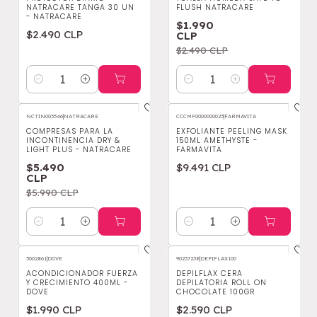
NATRACARE TANGA 30 UN
FLUSH NATRACARE
- NATRACARE
$1.990
$2.490 CLP
CLP
$2.490 CLP
Cantidad
Cantidad
NCTIN003546
|
NATRACARE
CCCMF0000000023
|
FARMAVITA
-8%
OFF
COMPRESAS PARA LA
EXFOLIANTE PEELING MASK
INCONTINENCIA DRY &
150ML AMETHYSTE -
LIGHT PLUS - NATRACARE
FARMAVITA
$5.490
$9.491 CLP
CLP
$5.990 CLP
Cantidad
Cantidad
5002861
|
DOVE
90237238
|
DEPIFLAX100
ACONDICIONADOR FUERZA
DEPILFLAX CERA
Y CRECIMIENTO 400ML -
DEPILATORIA ROLL ON
DOVE
CHOCOLATE 100GR
$1.990 CLP
$2.590 CLP