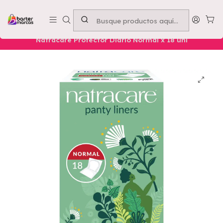
Emprende con nosotros -
Compra mínima $50.000
Inicio
Nuestros Productos
HIGIENE Y CUIDADO
Natracare Protector Diario Normal x 18 uni