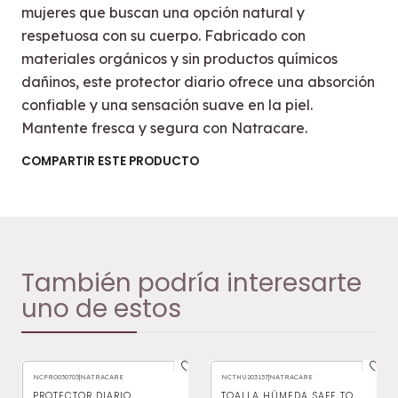
mujeres que buscan una opción natural y
respetuosa con su cuerpo. Fabricado con
materiales orgánicos y sin productos químicos
dañinos, este protector diario ofrece una absorción
confiable y una sensación suave en la piel.
Mantente fresca y segura con Natracare.
COMPARTIR ESTE PRODUCTO
También podría interesarte
uno de estos
NCPRO030703
|
NATRACARE
NCTHU203137
|
NATRACARE
-20%
OFF
PROTECTOR DIARIO
TOALLA HÚMEDA SAFE TO