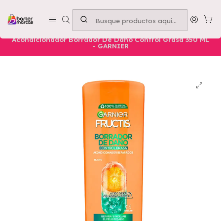
Emprende con nosotros -
Compra mínima $50.000
Inicio
Nuestros Productos
Belleza
Cuidado Capilar
Acondicionador Borrador De Daño Control Grasa 350 ML
- GARNIER