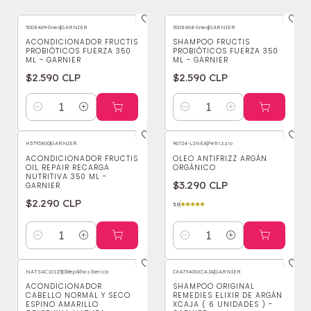
5008469-linea
|
GARNIER
5008468-linea
|
GARNIER
ACONDICIONADOR FRUCTIS
SHAMPOO FRUCTIS
PROBIÓTICOS FUERZA 350
PROBIÓTICOS FUERZA 350
ML - GARNIER
ML - GARNIER
$2.590 CLP
$2.590 CLP
Cantidad
Cantidad
H5793800
|
GARNIER
96724-LINEA
|
Petrizzio
ACONDICIONADOR FRUCTIS
OLEO ANTIFRIZZ ARGÁN
OIL REPAIR RECARGA
ORGÁNICO
NUTRITIVA 350 ML -
$3.290 CLP
GARNIER
$2.290 CLP
5.0
Cantidad
Cantidad
NATSAC10123
|
Oblepikha siberica
C6475400XCAJA
|
GARNIER
ACONDICIONADOR
SHAMPOO ORIGINAL
CABELLO NORMAL Y SECO
REMEDIES ELIXIR DE ARGÁN
ESPINO AMARILLO
XCAJA ( 6 UNIDADES ) -