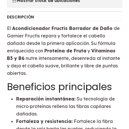
Mostrar stock de ubicaciones
DESCRIPCIÓN
El
Acondicionador Fructis Borrador de Daño
de
Garnier Fructis repara y fortalece el cabello
dañado desde la primera aplicación. Su fórmula
enriquecida con
Proteína de Fruta
y
Vitaminas
B3 y B6
nutre intensamente, desenreda al instante
y deja el cabello suave, brillante y libre de puntas
abiertas.
Beneficios principales
Reparación instantánea:
Su tecnología de
micro‑proteínas rellena las fibras capilares
dañadas.
Fortaleza y resistencia:
Fortalece la fibra
desde la raíz hasta las puntas, reduciendo la