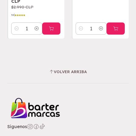
CLP
$2.990 CLP
5.0
Cantidad
Cantidad
VOLVER ARRIBA
Síguenos