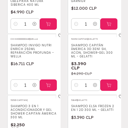
OBLEPIKHA NATURA
GARNIER
SIBERICA 400 ML
$12.000 CLP
$4.990 CLP
Cantidad
Cantidad
CCCSH0000000420
|
WELLA
52152-CAPITAN
|
GELATTI
-21%
OFF
SHAMPOO INVIGO NUTRI
SHAMPOO CAPITÁN
ENRICH 250ML
ÁMERICA 3D 3EN1 SH,
REPARACIÓN PROFUNDA -
ACON, SHOWER-GEL 300
WELLA
ML - GELATTI
$16.711 CLP
$3.390
CLP
$4.290 CLP
Cantidad
Cantidad
52320-CAPITAN
|
52649
|
GELATTI
-25%
OFF
SHAMPOO 3 EN 1
SHAMPOO ELSA FROZEN 2
ACONDICIONADOR Y GEL
EN 1 2D 300 ML - GELATTI
SHOWER CAPITAN ÁMERICA
$3.390 CLP
300 ML
$2.250