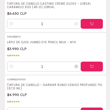
TINTURA DE CABELLO CASTING CREME GLOSS - LOREAL
CARAMELO 630 (45 G) LOREAL
$6.630 CLP
Cantidad
K4012305
|
NYX
LÁPIZ DE OJOS JUMBO EYE PENCIL MILK - NYX
$3.990 CLP
5.0
Cantidad
H1769902
|
GARNIER
TINTURA DE CABELLO - GARNIER RUBIO CENIZO PROFUNDO 71U
(67,5 ML)
$4.990 CLP
5.0