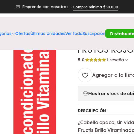
r
Acondicionador Fructis Brillo Vitaminado - GARNIER SHOT
Emprende con nosotros -
Compra mínima $50.000
|
Acondicionado
gorías
Ofertas
Últimas Unidades
Ver todo
Suscripción
Distribuid
GARNIER SHOT
FRUTOS ROJO
5.0
1 reseña
Agregar a la list
Mostrar stock de ub
DESCRIPCIÓN
¿Cabello opaco, sin vida
Fructis Brillo Vitaminado