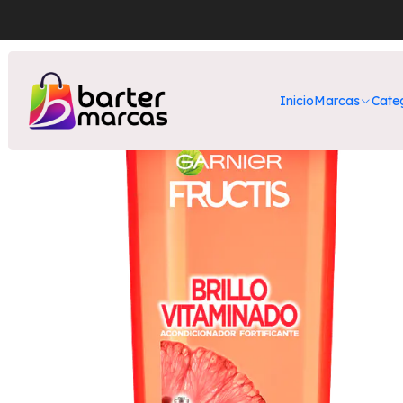
Inicio
Nuestros Productos
Belleza
Cuidado Capila
Inicio
Marcas
Cate