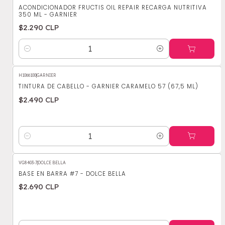
ACONDICIONADOR FRUCTIS OIL REPAIR RECARGA NUTRITIVA
350 ML - GARNIER
$2.290 CLP
Cantidad
H1066100
|
GARNIER
TINTURA DE CABELLO - GARNIER CARAMELO 57 (67,5 ML)
$2.490 CLP
Cantidad
VG8403-7
|
DOLCE BELLA
BASE EN BARRA #7 - DOLCE BELLA
$2.690 CLP