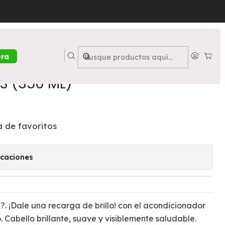
 DE VITAMINA E + GUARANA, FRUTOS ROJOS (350 ML)
r Fructis Brillo Vitaminado -
ora
 DE VITAMINA E + GUARANA,
S (350 ML)
a de favoritos
icaciones
?. ¡Dale una recarga de brillo! con el acondicionador
. Cabello brillante, suave y visiblemente saludable.