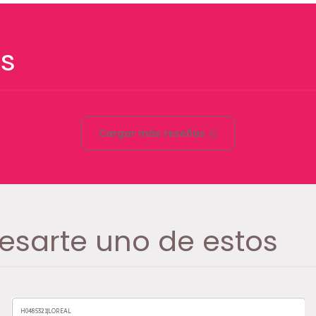
s
Cargar más reseñas
esarte uno de estos
H0485321
|
LOREAL