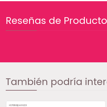
Reseñas de Producto
También podría inter
H5793800
|
GARNIER