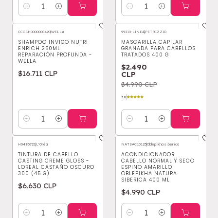
Cantidad
Cantidad
CCCSH0000000420
|
WELLA
99213-LINEA
|
PETRIZZIO
-50%
OFF
SHAMPOO INVIGO NUTRI
MASCARILLA CAPILAR
ENRICH 250ML
GRANADA PARA CABELLOS
REPARACIÓN PROFUNDA -
TRATADOS 400 G
WELLA
$2.490
$16.711 CLP
CLP
$4.990 CLP
5.0
Cantidad
Cantidad
H0483721
|
L'Oréal
NATSAC10123
|
Oblepikha siberica
TINTURA DE CABELLO
ACONDICIONADOR
CASTING CREME GLOSS -
CABELLO NORMAL Y SECO
LOREAL CASTAÑO OSCURO
ESPINO AMARILLO
300 (45 G)
OBLEPIKHA NATURA
SIBERICA 400 ML
$6.630 CLP
$4.990 CLP