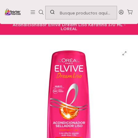
Emprende con nosotros -
Compra mínima $50.000
Inicio
Nuestros Productos
Belleza
Cuidado Capilar
Acondicionador Elvive Dream Liso Keratina 370 ML -
LOREAL