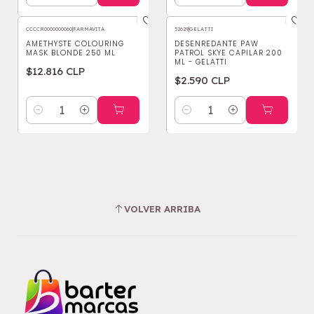
Cantidad
Cantidad
CCCCR0000000060
|
FARMAVITA
52629
|
GELATTI
AMETHYSTE COLOURING
DESENREDANTE PAW
MASK BLONDE 250 ML
PATROL SKYE CAPILAR 200
ML - GELATTI
$12.816 CLP
$2.590 CLP
Cantidad
Cantidad
VOLVER ARRIBA