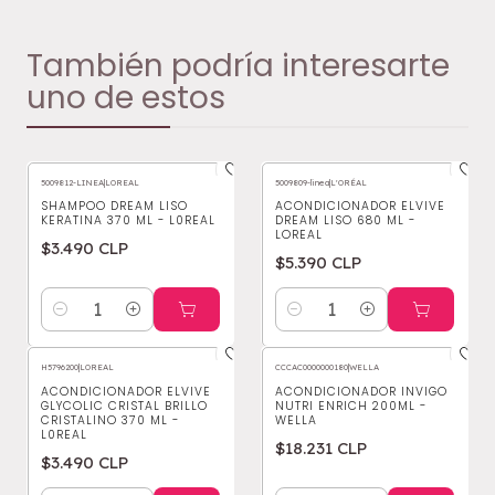
También podría interesarte
uno de estos
5009812-LINEA
|
LOREAL
5009809-linea
|
L'ORÉAL
SHAMPOO DREAM LISO
ACONDICIONADOR ELVIVE
KERATINA 370 ML - L0REAL
DREAM LISO 680 ML -
LOREAL
$3.490 CLP
$5.390 CLP
Cantidad
Cantidad
H5796200
|
LOREAL
CCCAC0000000180
|
WELLA
ACONDICIONADOR ELVIVE
ACONDICIONADOR INVIGO
GLYCOLIC CRISTAL BRILLO
NUTRI ENRICH 200ML -
CRISTALINO 370 ML -
WELLA
L0REAL
$18.231 CLP
$3.490 CLP