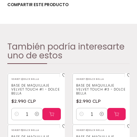
COMPARTIR ESTE PRODUCTO
También podría interesarte
uno de estos
VG8207-1
|
DOLCE BELLA
VG8207-3
|
DOLCE BELLA
BASE DE MAQUILLAJE
BASE DE MAQUILLAJE
VELVET TOUCH #1 - DOLCE
VELVET TOUCH #3 - DOLCE
BELLA
BELLA
$2.990 CLP
$2.990 CLP
Cantidad
Cantidad
VG8207-5
|
DOLCE BELLA
VG8207-8
|
DOLCE BELLA
BASE DE MAQUILLAJE
BASE DE MAQUILLAJE