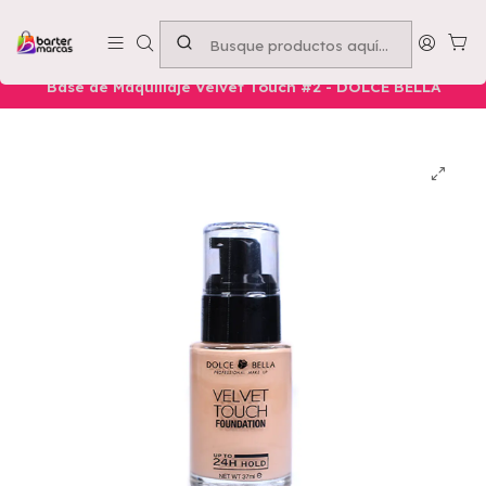
Emprende con nosotros -
Compra mínima $50.000
Inicio
Nuestros Productos
Belleza
Rostro
Base de Maquillaje Velvet Touch #2 - DOLCE BELLA