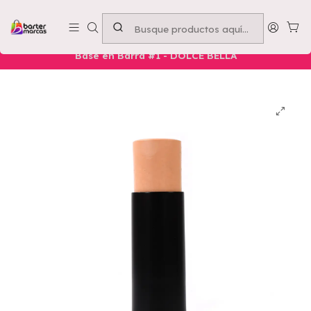
Emprende con nosotros -
Compra mínima $50.000
Inicio
Nuestros Productos
Belleza
Rostro
Base en Barra #1 - DOLCE BELLA