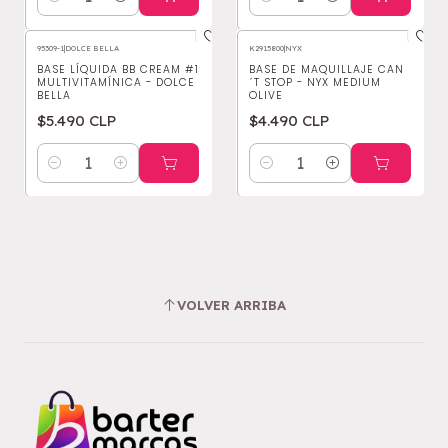
Cantidad
Cantidad
95309-1
|
DOLCE BELLA
K2915800
|
NYX
BASE LÍQUIDA BB CREAM #1
BASE DE MAQUILLAJE CAN
MULTIVITAMÍNICA - DOLCE
´T STOP - NYX MEDIUM
BELLA
OLIVE
$5.490 CLP
$4.490 CLP
Cantidad
Cantidad
VOLVER ARRIBA