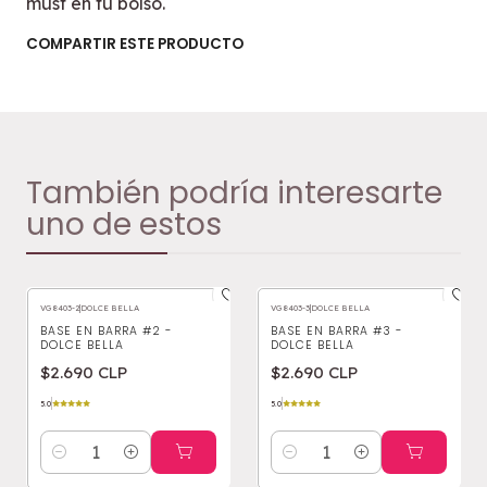
must en tu bolso.
COMPARTIR ESTE PRODUCTO
También podría interesarte
uno de estos
VG8403-2
|
DOLCE BELLA
VG8403-3
|
DOLCE BELLA
BASE EN BARRA #2 -
BASE EN BARRA #3 -
DOLCE BELLA
DOLCE BELLA
$2.690 CLP
$2.690 CLP
5.0
5.0
Cantidad
Cantidad