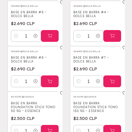
VG8403-5
|
DOLCE BELLA
VG8403-4
|
DOLCE BELLA
BASE EN BARRA #5 -
BASE EN BARRA #4 -
DOLCE BELLA
DOLCE BELLA
$2.690 CLP
$2.690 CLP
Cantidad
Cantidad
VG8403-6
|
DOLCE BELLA
VG8403-7
|
DOLCE BELLA
BASE EN BARRA #6 -
BASE EN BARRA #7 -
DOLCE BELLA
DOLCE BELLA
$2.690 CLP
$2.690 CLP
Cantidad
Cantidad
EE-51735-2
|
ESSENCE
EE-51735-1
|
ESSENCE
BASE EN BARRA
BASE EN BARRA
FOUNDATION STICK TONO
FOUNDATION STICK TONO
50 5G - ESSENCE
150 5G - ESSENCE
$2.500 CLP
$2.500 CLP