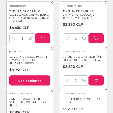
H1006605
|
L'ORÉAL
H1474601
|
GARNIER
TINTURA DE CABELLO
TINTURA DE CABELLO -
EXCELLENCE CREME RUBIO
GARNIER CHOCOLATE
OSCURO CENIZA 6.1 (45 G)
TONKA 52 (67,5 ML)
- LOREAL
$2.290 CLP
$6.630 CLP
Cantidad
Cantidad
|
MAYBELLINE
VG8320-1
|
DOLCE BELLA
SOMBRA DE OJOS PALETTE
BETÚN DE CEJAS MARRÓN
- MAYBELLINE THE
CLARO #1 - DOLCE BELLA
BLUSHED NUDES
$2.290 CLP
$8.990 CLP
Ver opciones
Cantidad
VG8207-1
|
DOLCE BELLA
VG8403-1
|
DOLCE BELLA
BASE DE MAQUILLAJE
BASE EN BARRA #1 - DOLCE
VELVET TOUCH #1 - DOLCE
BELLA
BELLA
$2.690 CLP
$2.990 CLP