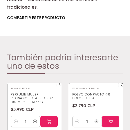
tradicionales.
COMPARTIR ESTE PRODUCTO
También podría interesarte
uno de estos
97045
|
PETRIZZIO
VG8209-8
|
DOLCE BELLA
PERFUME MUJER
POLVO COMPACTO #8 -
PLAISANCE CLASSIC EDP
DOLCE BELLA
100 ML - PETRIZZIO
$2.790 CLP
$5.990 CLP
Cantidad
Cantidad