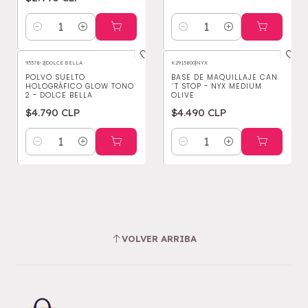
Cantidad
Cantidad
95578-2
|
DOLCE BELLA
K2915800
|
NYX
POLVO SUELTO
BASE DE MAQUILLAJE CAN
HOLOGRÁFICO GLOW TONO
´T STOP - NYX MEDIUM
2 - DOLCE BELLA
OLIVE
$4.790 CLP
$4.490 CLP
Cantidad
Cantidad
VOLVER ARRIBA