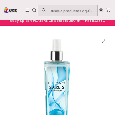
Emprende con nosotros -
Compra mínima $50.000
Inicio
Nuestros Productos
Belleza
Cuerpo
Body Splash PLAISANCE Secrets 250 ml - PETRIZZIO