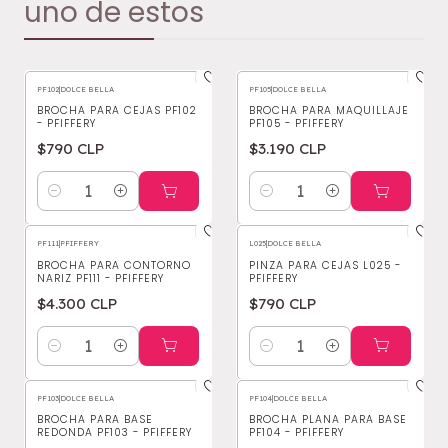
uno de estos
PF102
|
DOLCE BELLA
PF105
|
DOLCE BELLA
BROCHA PARA CEJAS PF102
BROCHA PARA MAQUILLAJE
- PFIFFERY
PF105 - PFIFFERY
$790 CLP
$3.190 CLP
Cantidad
Cantidad
PF111
|
PFIFFERY
L025
|
DOLCE BELLA
BROCHA PARA CONTORNO
PINZA PARA CEJAS L025 -
NARIZ PF111 - PFIFFERY
PFIFFERY
$4.300 CLP
$790 CLP
Cantidad
Cantidad
PF103
|
DOLCE BELLA
PF104
|
DOLCE BELLA
BROCHA PARA BASE
BROCHA PLANA PARA BASE
REDONDA PF103 - PFIFFERY
PF104 - PFIFFERY