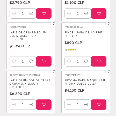
$2.790 CLP
$1.100 CLP
Cantidad
Cantidad
91559
|
PETRIZZIO
PF01
|
DOLCE BELLA
LÁPIZ DE CEJAS MEDIUM
PINCEL PARA CEJAS PF01 -
BROW MAKER 1G -
PFIFFERY
PETRIZZIO
$890 CLP
$1.990 CLP
5.0
Cantidad
Cantidad
BC-929991
|
BEAUTY CREATIONS
PF109
|
PFIFFERY
LÁPIZ DEFINIDOR DE CEJAS
BROCHA PARA MAQUILLAJE
CARAMEL - BEAUTY
PF109 - DOLCE BELLA
CREATIONS
$4.150 CLP
$6.290 CLP
Cantidad
Cantidad