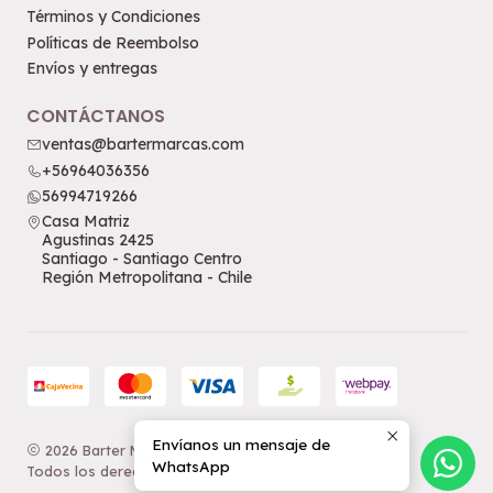
Términos y Condiciones
Políticas de Reembolso
Envíos y entregas
CONTÁCTANOS
ventas@bartermarcas.com
+56964036356
56994719266
Casa Matriz
Agustinas 2425
Santiago - Santiago Centro
Región Metropolitana - Chile
Envíanos un mensaje de
2026 Barter Marcas.
WhatsApp
Todos los derechos reservados