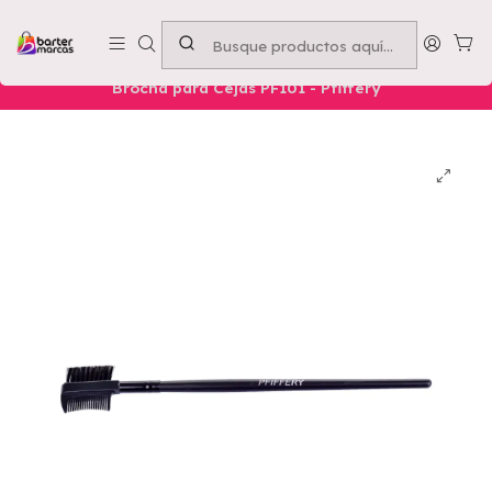
Emprende con nosotros -
Compra mínima $50.000
Inicio
Nuestros Productos
Belleza
Rostro
Brocha para Cejas PF101 - Pfiffery