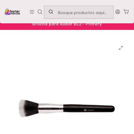
Emprende con nosotros -
Compra mínima $50.000
Inicio
Nuestros Productos
Belleza
Rostro
Brocha para Rubor BL2 - Pfiffery