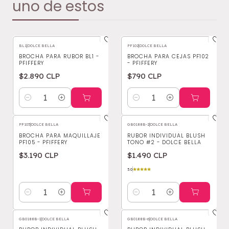
uno de estos
BL1
|
DOLCE BELLA
PF102
|
DOLCE BELLA
BROCHA PARA RUBOR BL1 -
BROCHA PARA CEJAS PF102
PFIFFERY
- PFIFFERY
$2.890 CLP
$790 CLP
Cantidad
Cantidad
PF105
|
DOLCE BELLA
GB0188B-2
|
DOLCE BELLA
BROCHA PARA MAQUILLAJE
RUBOR INDIVIDUAL BLUSH
PF105 - PFIFFERY
TONO #2 - DOLCE BELLA
$3.190 CLP
$1.490 CLP
5.0
Cantidad
Cantidad
GB0188B-1
|
DOLCE BELLA
GB0188B-6
|
DOLCE BELLA