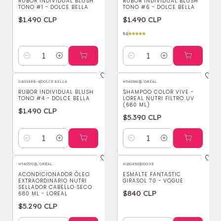
RUBOR INDIVIDUAL BLUSH
RUBOR INDIVIDUAL BLUSH
TONO #1 - DOLCE BELLA
TONO #6 - DOLCE BELLA
$1.490 CLP
$1.490 CLP
5.0
Cantidad
Cantidad
GB0188B-4
|
DOLCE BELLA
H5403602
|
L'ORÉAL
RUBOR INDIVIDUAL BLUSH
SHAMPOO COLOR VIVE -
TONO #4 - DOLCE BELLA
LOREAL NUTRI FILTRO UV
(680 ML)
$1.490 CLP
$5.390 CLP
Cantidad
Cantidad
H5405702
|
L'ORÉAL
H1604500
|
VOGUE
ACONDICIONADOR ÓLEO
ESMALTE FANTASTIC
EXTRAORDINARIO NUTRI
GIRASOL 70 - VOGUE
SELLADOR CABELLO SECO
$840 CLP
680 ML - LOREAL
$5.290 CLP