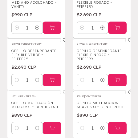
MEDIANO ACOLCHADO -
FLEXIBLE ROSADO -
VANITY
PFIFFERY
$990 CLP
$2.690 CLP
Cantidad
Cantidad
BR9901-VERDE
|
PFIFFERY
BR9901-NEGRO
|
PFIFFERY
CEPILLO DESENREDANTE
CEPILLO DESENREDANTE
FLEXIBLE VERDE -
FLEXIBLE NEGRO -
PFIFFERY
PFIFFERY
$2.690 CLP
$2.690 CLP
Cantidad
Cantidad
10011M
|
DENTIFRESH
10011S
|
DENTIFRESH
CEPILLO MULTIACCIÓN
CEPILLO MULTIACCIÓN
MEDIO 2X1 - DENTIFRESH
SUAVE 2X1 - DENTIFRESH
$890 CLP
$890 CLP
Cantidad
Cantidad