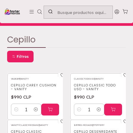
Emprende con nosotros -
Compra mínima $50.000
Inicio
Cepillo
Cepillo
Filtros
VA28209
|
VANITY
CLASSICTODOUSO
|
VANITY
CEPILLO CAREY CUSHION
CEPILLO CLASSIC TODO
- VANITY
USO - VANITY
$990 CLP
$990 CLP
Cantidad
Cantidad
VANITYCLASICMEDIANO
|
VANITY
BR9901-ROSADO
|
PFIFFERY
CEPILLO CLASSIC
CEPILLO DESENREDANTE