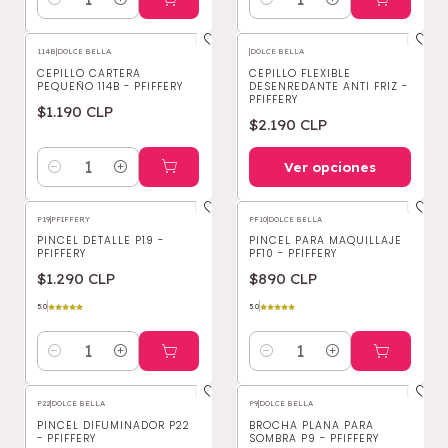
Cantidad
Cantidad
114B
|
DOLCE BELLA
|
DOLCE BELLA
CEPILLO CARTERA
CEPILLO FLEXIBLE
PEQUEÑO 114B - PFIFFERY
DESENREDANTE ANTI FRIZ -
PFIFFERY
$1.190 CLP
$2.190 CLP
Ver opciones
Cantidad
P19
|
PFIFFERY
PF10
|
DOLCE BELLA
PINCEL DETALLE P19 -
PINCEL PARA MAQUILLAJE
PFIFFERY
PF10 - PFIFFERY
$1.290 CLP
$890 CLP
5.0
5.0
Cantidad
Cantidad
P22
|
DOLCE BELLA
P9
|
DOLCE BELLA
PINCEL DIFUMINADOR P22
BROCHA PLANA PARA
- PFIFFERY
SOMBRA P9 - PFIFFERY