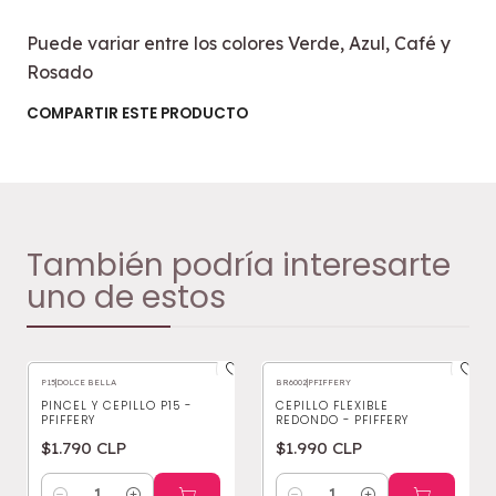
Puede variar entre los colores Verde, Azul, Café y
Rosado
COMPARTIR ESTE PRODUCTO
También podría interesarte
uno de estos
P15
|
DOLCE BELLA
BR6002
|
PFIFFERY
PINCEL Y CEPILLO P15 -
CEPILLO FLEXIBLE
PFIFFERY
REDONDO - PFIFFERY
$1.790 CLP
$1.990 CLP