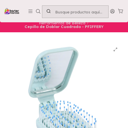
Emprende con nosotros -
Compra mínima $50.000
Inicio
Nuestros Productos
Belleza
Herramientas de Belleza
Cepillo de Doblar Cuadrado - PFIFFERY