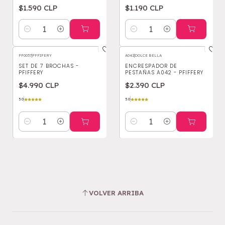
$1.590 CLP
$1.190 CLP
Cantidad
Cantidad
PF0057
|
PFFIFERY
A042
|
DOLCE BELLA
SET DE 7 BROCHAS -
ENCRESPADOR DE
PFIFFERY
PESTAÑAS A042 - PFIFFERY
$4.990 CLP
$2.390 CLP
5.0
5.0
Cantidad
Cantidad
VOLVER ARRIBA