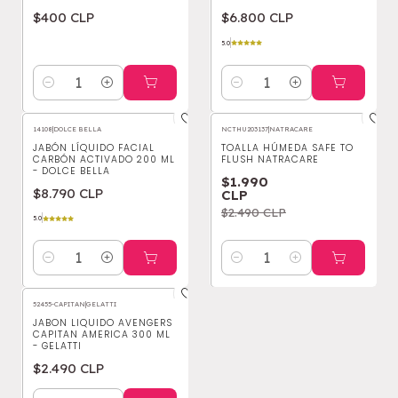
$400 CLP
$6.800 CLP
5.0
Cantidad
Cantidad
14108
|
DOLCE BELLA
NCTHU203137
|
NATRACARE
-20%
OFF
JABÓN LÍQUIDO FACIAL
TOALLA HÚMEDA SAFE TO
CARBÓN ACTIVADO 200 ML
FLUSH NATRACARE
- DOLCE BELLA
$1.990
$8.790 CLP
CLP
$2.490 CLP
5.0
Cantidad
Cantidad
52455-CAPITAN
|
GELATTI
JABON LIQUIDO AVENGERS
CAPITAN AMERICA 300 ML
- GELATTI
$2.490 CLP