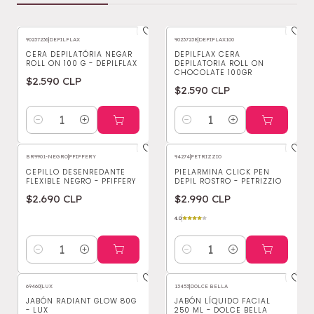
90237236
|
DEPILFLAX
90237238
|
DEPIFLAX100
CERA DEPILATÓRIA NEGAR
DEPILFLAX CERA
ROLL ON 100 G - DEPILFLAX
DEPILATORIA ROLL ON
CHOCOLATE 100GR
$2.590 CLP
$2.590 CLP
Cantidad
Cantidad
BR9901-NEGRO
|
PFIFFERY
94274
|
PETRIZZIO
CEPILLO DESENREDANTE
PIELARMINA CLICK PEN
FLEXIBLE NEGRO - PFIFFERY
DEPIL ROSTRO - PETRIZZIO
$2.690 CLP
$2.990 CLP
4.0
Cantidad
Cantidad
69460
|
LUX
13453
|
DOLCE BELLA
JABÓN RADIANT GLOW 80G
JABÓN LÍQUIDO FACIAL
- LUX
250 ML - DOLCE BELLA