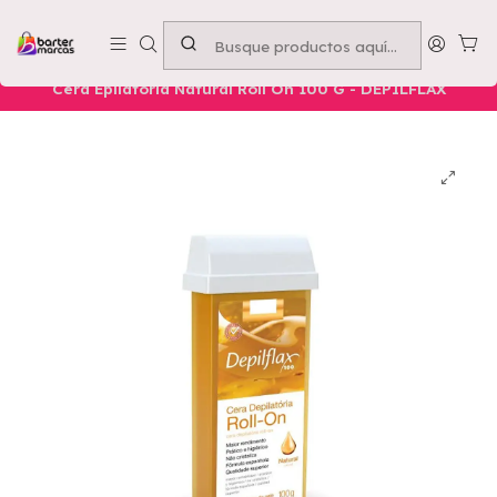
Emprende con nosotros -
Compra mínima $50.000
Inicio
Nuestros Productos
HIGIENE Y CUIDADO
Cera Epilatória Natural Roll On 100 G - DEPILFLAX