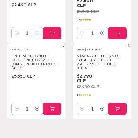
$2.490
$2.490 CLP
CLP
$7.990 CLP
5.0
Cantidad
Cantidad
H1006802
|
L'Oréal
VG8710
|
DOLCE BELLA
-7%
OFF
TINTURA DE CABELLO
MÁSCARA DE PESTAÑAS
EXCELLENCE CREME -
FALSE LASH EFFECT
LOREAL RUBIO CENIZO 7.1
WATERPROOF - DOLCE
(45 G)
BELLA
$5.550 CLP
$2.790
CLP
$2.990 CLP
5.0
Cantidad
Cantidad