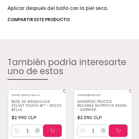
Aplicar después del baño con la piel seca.
COMPARTIR ESTE PRODUCTO
También podría interesarte
uno de estos
VG8207-7
|
DOLCE BELLA
H5640800
|
GARNIER
BASE DE MAQUILLAJE
SHAMPOO FRUCTIS
VELVET TOUCH #7 - DOLCE
RECARGA NUTRITIVA 350ML
BELLA
- GARNIER
$2.990 CLP
$2.590 CLP
Cantidad
Cantidad