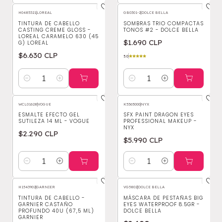
H0485321
|
LOREAL
GB0301-2
|
DOLCE BELLA
TINTURA DE CABELLO
SOMBRAS TRIO COMPACTAS
CASTING CREME GLOSS -
TONOS #2 - DOLCE BELLA
LOREAL CARAMELO 630 (45
$1.690 CLP
G) LOREAL
$6.630 CLP
5.0
Cantidad
Cantidad
WCL01628
|
VOGUE
K5365000
|
NYX
ESMALTE EFECTO GEL
SFX PAINT DRAGON EYES
SUTILEZA 14 ML - VOGUE
PROFESSIONAL MAKEUP -
NYX
$2.290 CLP
$5.990 CLP
Cantidad
Cantidad
H1543902
|
GARNIER
VG5802
|
DOLCE BELLA
-69%
OFF
TINTURA DE CABELLO -
MÁSCARA DE PESTAÑAS BIG
GARNIER CASTAÑO
EYES WATERPROOF 8.5GR -
PROFUNDO 40U (67,5 ML)
DOLCE BELLA
GARNIER