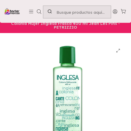
Emprende con nosotros -
Compra mínima $50.000
Inicio
Nuestros Productos
Belleza
Cuerpo
Colonia Mujer Inglesa Frasco 400 ml Jean Les Pins -
PETRIZZIO