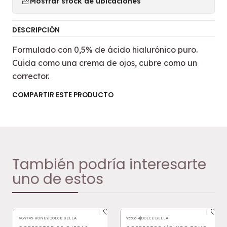
Mostrar stock de ubicaciones
DESCRIPCIÓN
Formulado con 0,5% de ácido hialurónico puro.
Cuida como una crema de ojos, cubre como un
corrector.
COMPARTIR ESTE PRODUCTO
También podría interesarte
uno de estos
VG9745-HONEY
|
DOLCE BELLA
95506-4
|
DOLCE BELLA