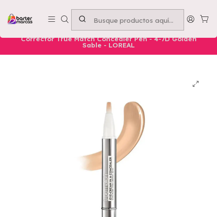
Emprende con nosotros -
Compra mínima $50.000
Inicio
Nuestros Productos
Belleza
Ojos
Corrector True Match Concealer Pen - 4-7D Golden
Sable - LOREAL