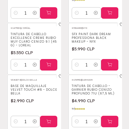
5.0
Cantidad
Cantidad
H1479001
|
L'ORÉAL
K5364800
|
NYX
TINTURA DE CABELLO
SFX PAINT DARK DREAM
EXCELLENCE CREME RUBIO
PROFESSIONA BLACK
MUY CLARO CENIZO 9.1 (45
MAKEUP - NYX
G) - LOREAL
$5.990 CLP
$5.550 CLP
Cantidad
Cantidad
VG8207-8
|
DOLCE BELLA
H1769902
|
GARNIER
BASE DE MAQUILLAJE
TINTURA DE CABELLO -
VELVET TOUCH #8 - DOLCE
GARNIER RUBIO CENIZO
BELLA
PROFUNDO 71U (67,5 ML)
$2.990 CLP
$4.990 CLP
5.0
Cantidad
Cantidad