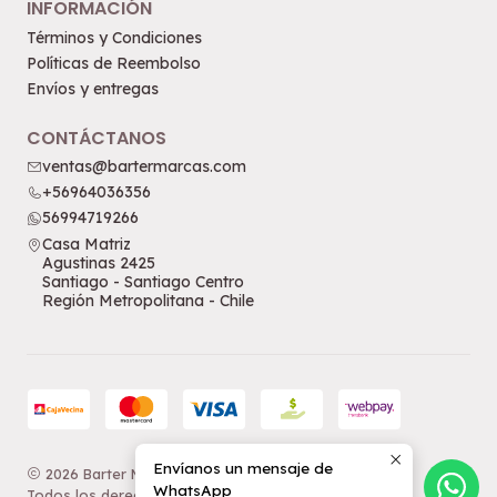
INFORMACIÓN
Términos y Condiciones
Políticas de Reembolso
Envíos y entregas
CONTÁCTANOS
ventas@bartermarcas.com
+56964036356
56994719266
Casa Matriz
Agustinas 2425
Santiago - Santiago Centro
Región Metropolitana - Chile
Envíanos un mensaje de
2026 Barter Marcas.
WhatsApp
Todos los derechos reservados