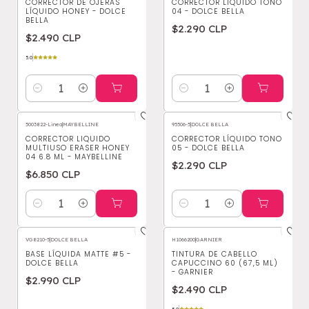
CORRECTOR DE OJERAS
CORRECTOR LÍQUIDO TONO
LÍQUIDO HONEY - DOLCE
04 - DOLCE BELLA
BELLA
$2.290 CLP
$2.490 CLP
5.0
Cantidad
Cantidad
5003822-Linea
|
MAYBELLINE
95506-5
|
DOLCE BELLA
CORRECTOR LIQUIDO
CORRECTOR LÍQUIDO TONO
MULTIUSO ERASER HONEY
05 - DOLCE BELLA
04 6.8 ML - MAYBELLINE
$2.290 CLP
$6.850 CLP
Cantidad
Cantidad
VG8210-5
|
DOLCE BELLA
H1066200
|
GARNIER
BASE LÍQUIDA MATTE #5 -
TINTURA DE CABELLO
DOLCE BELLA
CAPUCCINO 60 (67,5 ML)
- GARNIER
$2.990 CLP
$2.490 CLP