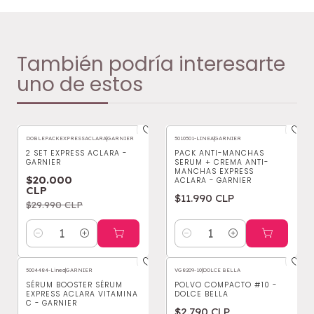
También podría interesarte
uno de estos
DOBLEPACKEXPRESSACLARA
|
GARNIER
5010501-LINEA
|
GARNIER
-33%
OFF
2 SET EXPRESS ACLARA -
PACK ANTI-MANCHAS
GARNIER
SERUM + CREMA ANTI-
MANCHAS EXPRESS
$20.000
ACLARA - GARNIER
CLP
$11.990 CLP
$29.990 CLP
Cantidad
Cantidad
5004484-Linea
|
GARNIER
VG8209-10
|
DOLCE BELLA
SÉRUM BOOSTER SÉRUM
POLVO COMPACTO #10 -
EXPRESS ACLARA VITAMINA
DOLCE BELLA
C - GARNIER
$2.790 CLP