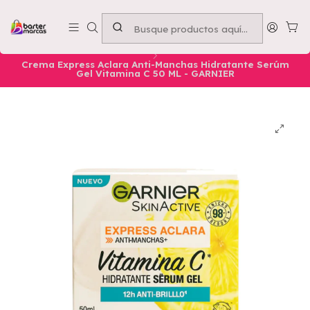
Emprende con nosotros -
Compra mínima $50.000
Inicio
Nuestros Productos
Belleza
Rostro
SKINCARE
Crema Express Aclara Anti-Manchas Hidratante Serúm
Gel Vitamina C 50 ML - GARNIER