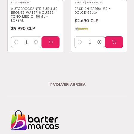
K3040600
|
LOREAL
VG8403-2
|
DOLCE BELLA
AUTOBROCEANTE SUBLIME
BASE EN BARRA #2 -
BRONZE WATER MOUSSE
DOLCE BELLA
TONO MEDIO 150ML -
$2.690 CLP
LOREAL
$9.990 CLP
5.0
Cantidad
Cantidad
VOLVER ARRIBA