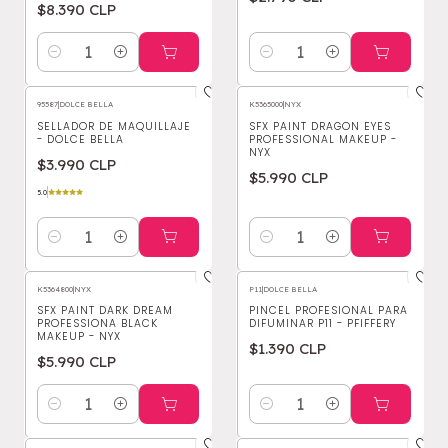
$8.390 CLP
Cantidad
Cantidad
95587
|
DOLCE BELLA
K5365000
|
NYX
SELLADOR DE MAQUILLAJE
SFX PAINT DRAGON EYES
- DOLCE BELLA
PROFESSIONAL MAKEUP -
NYX
$3.990 CLP
$5.990 CLP
5.0
Cantidad
Cantidad
K5364800
|
NYX
P11
|
DOLCE BELLA
SFX PAINT DARK DREAM
PINCEL PROFESIONAL PARA
PROFESSIONA BLACK
DIFUMINAR P11 - PFIFFERY
MAKEUP - NYX
$1.390 CLP
$5.990 CLP
Cantidad
Cantidad