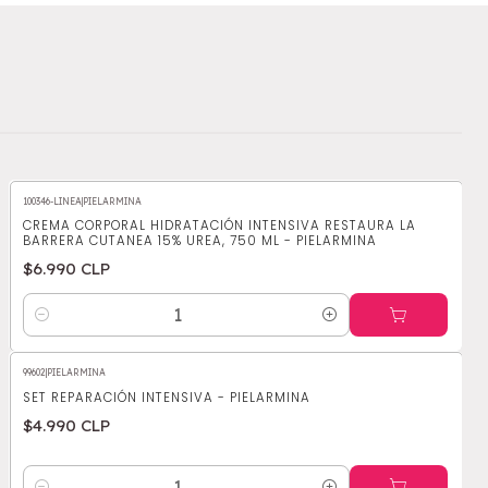
100346-LINEA
|
PIELARMINA
CREMA CORPORAL HIDRATACIÓN INTENSIVA RESTAURA LA
BARRERA CUTANEA 15% UREA, 750 ML - PIELARMINA
$6.990 CLP
Cantidad
99602
|
PIELARMINA
SET REPARACIÓN INTENSIVA - PIELARMINA
$4.990 CLP