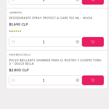
Cantidad
111694
|
NIVEA
DESODORANTE SPRAY PROTECT & CARE 150 ML - NIVEA
$1.690 CLP
5.0
Cantidad
VG810-3
|
DOLCE BELLA
POLVO BRILLANTE SHIMMER PARA EL ROSTRO Y CUERPO TONO
3 - DOLCE BELLA
$2.800 CLP
Cantidad