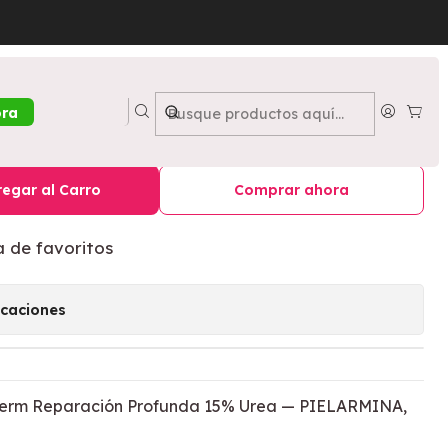
 15% Urea, 750 ML - PIELARMINA
ral Diabederm Reparación
ora
Urea, 750 ML - PIELARMINA
egar al Carro
Comprar ahora
a de favoritos
icaciones
erm Reparación Profunda 15% Urea — PIELARMINA,