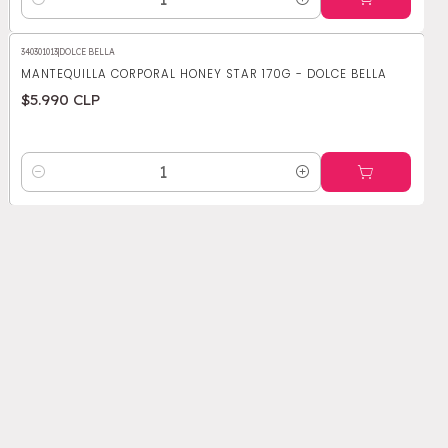
Cantidad
340301013
|
DOLCE BELLA
MANTEQUILLA CORPORAL HONEY STAR 170G - DOLCE BELLA
$5.990 CLP
Cantidad