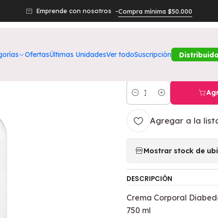
eza
Cuerpo
Crema Corporal Diabederm Reparación Profunda
Emprende con nosotros -
Compra mínima $50.000
|
Crema Corpo
gorías
Ofertas
Últimas Unidades
Ver todo
Suscripción
Distribuid
Profunda 15% 
Agr
Cantidad
Agregar a la list
Mostrar stock de ub
DESCRIPCIÓN
Crema Corporal Diabed
750 ml