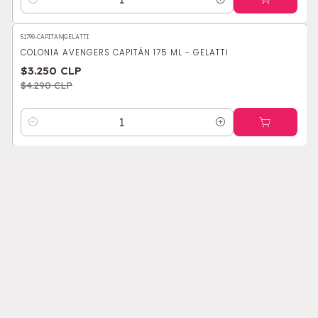
Cantidad
51790-CAPITAN
|
GELATTI
-24%
OFF
COLONIA AVENGERS CAPITÁN 175 ML - GELATTI
$3.250 CLP
$4.290 CLP
Cantidad