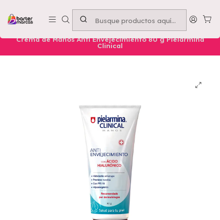
Emprende con nosotros -
Compra mínima $50.000
Inicio
Nuestros Productos
Belleza
Manos
Crema de Manos Anti Envejecimiento 80 g Pielarmina
Clinical