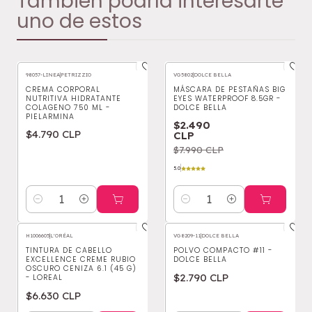
También podría interesarte
uno de estos
98057-LINEA
|
PETRIZZIO
VG5802
|
DOLCE BELLA
-69%
OFF
CREMA CORPORAL
MÁSCARA DE PESTAÑAS BIG
NUTRITIVA HIDRATANTE
EYES WATERPROOF 8.5GR -
COLAGENO 750 ML -
DOLCE BELLA
PIELARMINA
$2.490
$4.790 CLP
CLP
$7.990 CLP
5.0
Cantidad
Cantidad
H1006605
|
L'ORÉAL
VG8209-11
|
DOLCE BELLA
TINTURA DE CABELLO
POLVO COMPACTO #11 -
EXCELLENCE CREME RUBIO
DOLCE BELLA
OSCURO CENIZA 6.1 (45 G)
$2.790 CLP
- LOREAL
$6.630 CLP