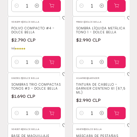
Cantidad
Cantidad
VG8209-4
|
DOLCE BELLA
95602-1
|
DOLCE BELLA
POLVO COMPACTO #4 -
SOMBRA LÍQUIDA METÁLICA
DOLCE BELLA
TONO 1 - DOLCE BELLA
$2.790 CLP
$2.990 CLP
5.0
Cantidad
Cantidad
GB0301-3
|
DOLCE BELLA
H1449801
|
GARNIER
SOMBRAS TRIO COMPACTAS
TINTURA DE CABELLO -
TONOS #3 - DOLCE BELLA
GARNIER CENTENO 61 (67,5
ML)
$1.690 CLP
$2.990 CLP
Cantidad
Cantidad
VG8207-8
|
DOLCE BELLA
VG8765
|
DOLCE BELLA
-7%
OFF
BASE DE MAQUILLAJE
MÁSCARA DE PESTAÑAS