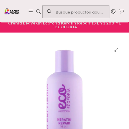
Emprende con nosotros -
Compra mínima $50.000
Inicio
Nuestros Productos
Belleza
Cuidado Capilar
Crema Leave-In Ecoforia Keratin Repair 15 En 1 200 ML
- ECOFORIA