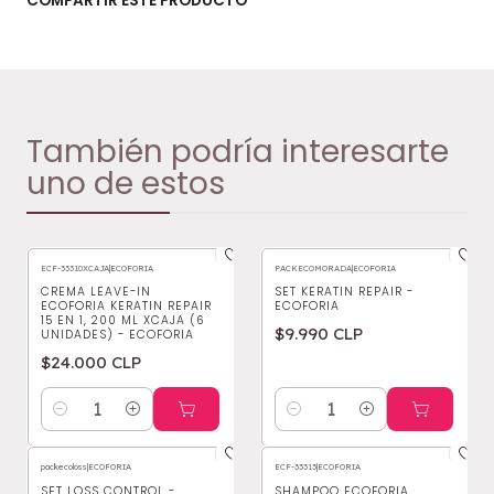
COMPARTIR ESTE PRODUCTO
También podría interesarte
uno de estos
ECF-33310XCAJA
|
ECOFORIA
PACKECOMORADA
|
ECOFORIA
CREMA LEAVE-IN
SET KERATIN REPAIR -
ECOFORIA KERATIN REPAIR
ECOFORIA
15 EN 1, 200 ML XCAJA (6
$9.990 CLP
UNIDADES) - ECOFORIA
$24.000 CLP
Cantidad
Cantidad
packecoloss
|
ECOFORIA
ECF-33313
|
ECOFORIA
SET LOSS CONTROL -
SHAMPOO ECOFORIA