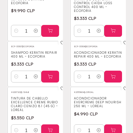
ECOFORIA
CONTROL CAÍDA LOSS
CONTROL 400 ML -
$9.990 CLP
ECOFORIA
$3.333 CLP
Cantidad
Cantidad
ECF-33307
|
ECOFORIA
ECF-33308
|
ECOFORIA
SHAMPOO KERATIN REPAIR
ACONDICIONADOR KERATIN
400 ML - ECOFORIA
REPAIR 400 ML - ECOFORIA
$3.333 CLP
$3.333 CLP
Cantidad
Cantidad
H1007102
|
L'Oréal
K2353604
|
LOREAL
TINTURA DE CABELLO
ACONDICIONADOR
EXCELLENCE CREME RUBIO
EVERCREME DEEP NOURISH
CLARO CENIZO 8.1 (45 G) -
250 ML - LOREAL
LOREAL
$4.990 CLP
$5.550 CLP