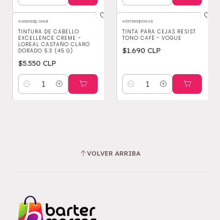
Cantidad
Cantidad
H1006302
|
L'Oréal
H5573800
|
VOGUE
TINTURA DE CABELLO
TINTA PARA CEJAS RESIST
EXCELLENCE CREME -
TONO CAFÉ - VOGUE
LOREAL CASTAÑO CLARO
$1.690 CLP
DORADO 5.3 (45 G)
$5.550 CLP
Cantidad
Cantidad
VOLVER ARRIBA