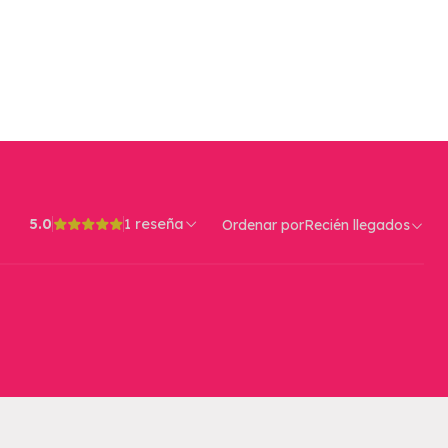
5.0
1 reseña
Ordenar por
Recién llegados