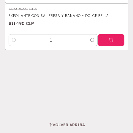
305720612
|
DOLCE BELLA
EXFOLIANTE CON SAL FRESA Y BANANO - DOLCE BELLA
$11.490 CLP
Cantidad
VOLVER ARRIBA