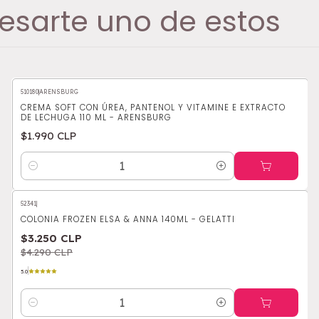
esarte uno de estos
510180
|
ARENSBURG
CREMA SOFT CON ÚREA, PANTENOL Y VITAMINE E EXTRACTO
DE LECHUGA 110 ML - ARENSBURG
$1.990 CLP
Cantidad
52341
|
-24%
OFF
COLONIA FROZEN ELSA & ANNA 140ML - GELATTI
$3.250 CLP
$4.290 CLP
5.0
Cantidad