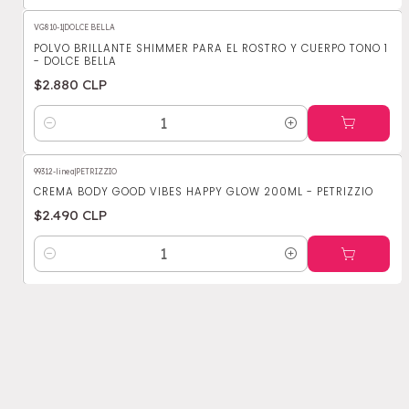
VG810-1
|
DOLCE BELLA
POLVO BRILLANTE SHIMMER PARA EL ROSTRO Y CUERPO TONO 1
- DOLCE BELLA
$2.880 CLP
Cantidad
99312-linea
|
PETRIZZIO
CREMA BODY GOOD VIBES HAPPY GLOW 200ML - PETRIZZIO
$2.490 CLP
Cantidad