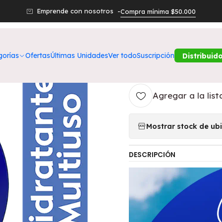
ros Productos
Belleza
Cuerpo
Crema Multipropósito Creme 6
Emprende con nosotros -
Compra mínima $50.000
|
Crema Multip
gorías
Ofertas
Últimas Unidades
Ver todo
Suscripción
Distribuid
5.0
1 reseña
Agregar a la list
Mostrar stock de ub
DESCRIPCIÓN