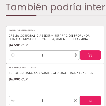
También podría inter
100344-LINEA
|
PIELARMINA
CREMA CORPORAL DIABEDERM REPARACIÓN PROFUNDA
CLINICAL ADVANCED 15% UREA, 350 ML - PIELARMINA
$4.690 CLP
Cantidad
BL-SB3280
|
BODY LUXURIES
SET DE CUIDADO CORPORAL GOLD LUXE - BODY LUXURIES
$6.990 CLP
Cantidad