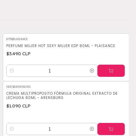
87735
|
PLAISANCE
PERFUME MUJER HOT SEXY MUJER EDP 80ML - PLAISANCE
$3.490 CLP
Cantidad
510171
|
ARENSBURG
CREMA MULTIPROPOSITO FÓRMULA ORIGINAL EXTRACTO DE
LECHUGA 60ML - ARENSBURG
$1.090 CLP
Cantidad