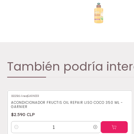
También podría inter
1022561-linea
|
GARNIER
ACONDICIONADOR FRUCTIS OIL REPAIR LISO COCO 350 ML -
GARNIER
$2.590 CLP
Cantidad