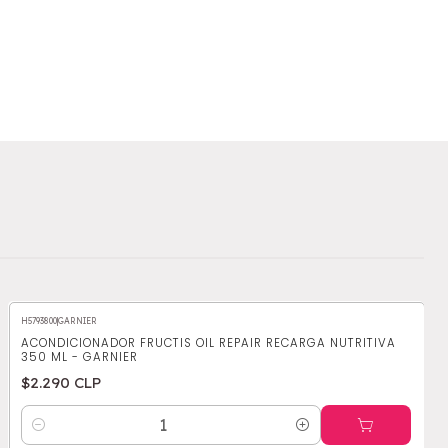
H5793800
|
GARNIER
ACONDICIONADOR FRUCTIS OIL REPAIR RECARGA NUTRITIVA
350 ML - GARNIER
$2.290 CLP
Cantidad