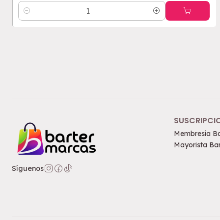
Cantidad
SUSCRIPCI
Membresía Ba
Mayorista Bar
Síguenos