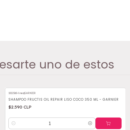
esarte uno de estos
1022560-linea
|
GARNIER
SHAMPOO FRUCTIS OIL REPAIR LISO COCO 350 ML - GARNIER
$2.590 CLP
Cantidad