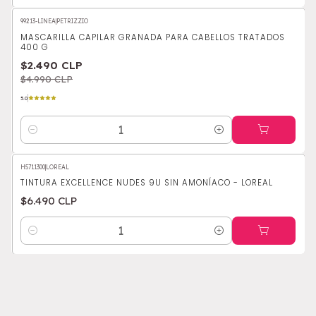
99213-LINEA
|
PETRIZZIO
-50%
OFF
MASCARILLA CAPILAR GRANADA PARA CABELLOS TRATADOS
400 G
$2.490 CLP
$4.990 CLP
5.0
Cantidad
H5711300
|
LOREAL
TINTURA EXCELLENCE NUDES 9U SIN AMONÍACO - LOREAL
$6.490 CLP
Cantidad