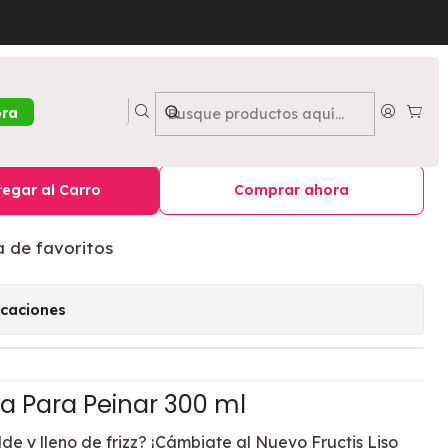
r Liso Coco 300 ML - GARNIER
inar Frutics Oil Repair Liso
ora
- GARNIER
egar al Carro
Comprar ahora
a de favoritos
icaciones
a Para Peinar 300 ml
lde y lleno de frizz? ¡Cámbiate al Nuevo Fructis Liso