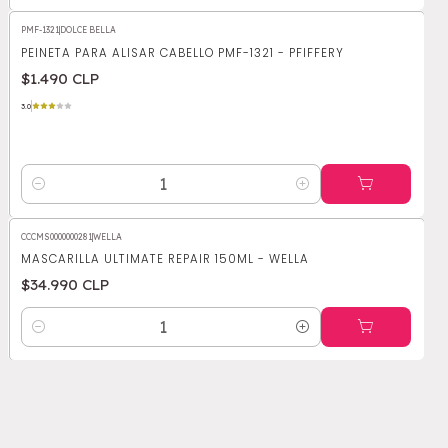
PMF-1321
|
DOLCE BELLA
PEINETA PARA ALISAR CABELLO PMF-1321 - PFIFFERY
$1.490 CLP
3.0
Cantidad
CCCMS0000000281
|
WELLA
MASCARILLA ULTIMATE REPAIR 150ML - WELLA
$34.990 CLP
Cantidad