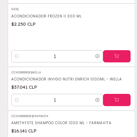
52231
|
ACONDICIONADOR FROZEN II 300 ML
$2.250 CLP
Cantidad
CCCAC0000000181
|
WELLA
ACONDICIONADOR INVIGO NUTRI ENRICH 1000ML - WELLA
$37.041 CLP
Cantidad
CCCSH0000000281
|
FARMAVITA
AMETHYSTE SHAMPOO COLOR 1000 ML - FARMAVITA
$16.141 CLP