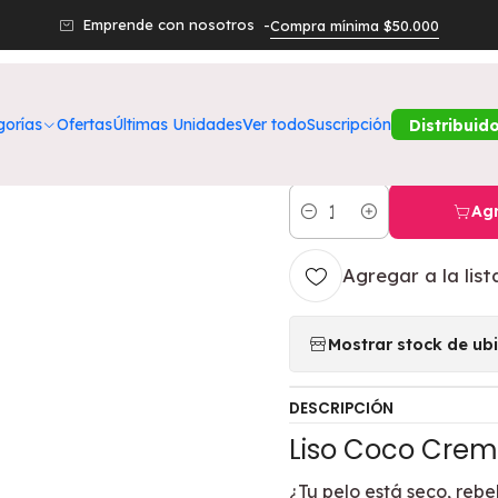
Belleza
Cuidado Capilar
Crema Para Peinar Frutics Oil Repai
Emprende con nosotros -
Compra mínima $50.000
|
Crema Para Pe
gorías
Ofertas
Últimas Unidades
Ver todo
Suscripción
Distribuid
Coco 300 ML 
Agr
Cantidad
Agregar a la list
Mostrar stock de ub
DESCRIPCIÓN
Liso Coco Crem
¿Tu pelo está seco, rebe