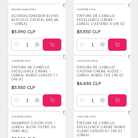
5010456-linea
|
LOREAL
H1005905
|
L'Oréal
ACONDICIONADOR ELVIVE
TINTURA DE CABELLO
GLYCOLIC CRISTAL 680 ML
EXCELLENCE CREME -
- LOREAL
LOREAL CASTAÑO 4 (45 G)
$5.390 CLP
$5.550 CLP
Cantidad
Cantidad
H1006802
|
L'Oréal
H0484221
|
L'ORÉAL
TINTURA DE CABELLO
TINTURA DE CABELLO
EXCELLENCE CREME -
CASTING CREME GLOSS -
LOREAL RUBIO CENIZO 7.1
LOREAL RUBIO 700 (45 G)
(45 G)
$6.630 CLP
$5.550 CLP
Cantidad
Cantidad
H5403602
|
L'ORÉAL
H1007102
|
L'Oréal
SHAMPOO COLOR VIVE -
TINTURA DE CABELLO
LOREAL NUTRI FILTRO UV
EXCELLENCE CREME RUBIO
(680 ML)
CLARO CENIZO 8.1 (45 G) -
LOREAL