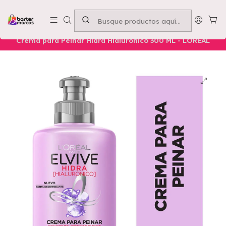
Emprende con nosotros -
Compra mínima $50.000
Inicio
Nuestros Productos
Belleza
Cuidado Capilar
Crema para Peinar Hidra Hialurónico 300 ML - LOREAL