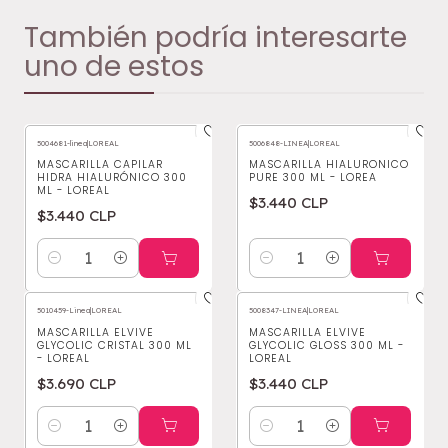
También podría interesarte
uno de estos
5004681-linea
|
LOREAL
5006848-LINEA
|
LOREAL
MASCARILLA CAPILAR
MASCARILLA HIALURONICO
HIDRA HIALURÓNICO 300
PURE 300 ML - LOREA
ML - LOREAL
$3.440 CLP
$3.440 CLP
Cantidad
Cantidad
5010459-Linea
|
LOREAL
5008347-LINEA
|
LOREAL
MASCARILLA ELVIVE
MASCARILLA ELVIVE
GLYCOLIC CRISTAL 300 ML
GLYCOLIC GLOSS 300 ML -
- LOREAL
LOREAL
$3.690 CLP
$3.440 CLP
Cantidad
Cantidad