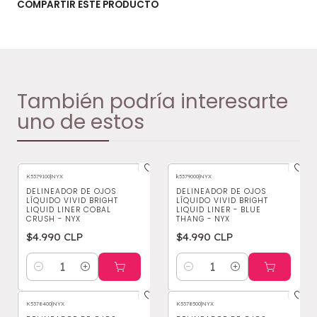
COMPARTIR ESTE PRODUCTO
También podría interesarte
uno de estos
K5379100
|
NYX
k5379000
|
NYX
DELINEADOR DE OJOS
DELINEADOR DE OJOS
LÍQUIDO VIVID BRIGHT
LÍQUIDO VIVID BRIGHT
LIQUID LINER COBAL
LIQUID LINER - BLUE
CRUSH - NYX
THANG - NYX
$4.990 CLP
$4.990 CLP
Cantidad
Cantidad
K5378400
|
NYX
K5378500
|
NYX