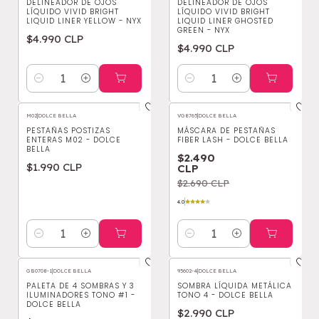
DELINEADOR DE OJOS
DELINEADOR DE OJOS
LÍQUIDO VIVID BRIGHT
LÍQUIDO VIVID BRIGHT
LIQUID LINER YELLOW - NYX
LIQUID LINER GHOSTED
GREEN - NYX
$4.990 CLP
$4.990 CLP
Cantidad
Cantidad
M02
|
DOLCE BELLA
VG8765
|
DOLCE BELLA
-7%
OFF
PESTAÑAS POSTIZAS
MÁSCARA DE PESTAÑAS
ENTERAS M02 - DOLCE
FIBER LASH - DOLCE BELLA
BELLA
$2.490
$1.990 CLP
CLP
$2.690 CLP
4.0
Cantidad
Cantidad
GB0708-1
|
DOLCE BELLA
95602-4
|
DOLCE BELLA
PALETA DE 4 SOMBRAS Y 3
SOMBRA LÍQUIDA METÁLICA
ILUMINADORES TONO #1 -
TONO 4 - DOLCE BELLA
DOLCE BELLA
$2.990 CLP