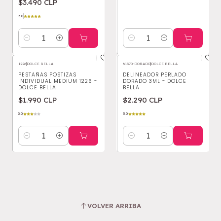
$3.490 CLP
5.0
Cantidad
Cantidad
1226
|
DOLCE BELLA
61370-DORADO
|
DOLCE BELLA
PESTAÑAS POSTIZAS
DELINEADOR PERLADO
INDIVIDUAL MEDIUM 1226 -
DORADO 3ML - DOLCE
DOLCE BELLA
BELLA
$1.990 CLP
$2.290 CLP
3.0
5.0
Cantidad
Cantidad
VOLVER ARRIBA