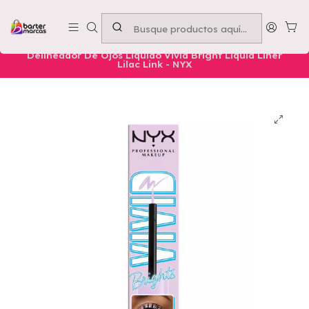
Emprende con nosotros -
Compra mínima $50.000
Inicio
Nuestros Productos
Belleza
Ojos
Delineador De Ojos Líquido Vivid Bright Liquid Liner
Lilac Link - NYX