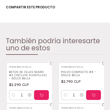
COMPARTIR ESTE PRODUCTO
También podría interesarte
uno de estos
VG8320-3
|
DOLCE BELLA
VG8209-6
|
DOLCE BELLA
BETÚN DE CEJAS NEGRO
POLVO COMPACTO #6 -
#3 (INCLUYE PLANTILLAS)
DOLCE BELLA
- DOLCE BELLA
$2.790 CLP
$2.290 CLP
Cantidad
Cantidad
VG8209-12
|
DOLCE BELLA
VG8209-1
|
DOLCE BELLA