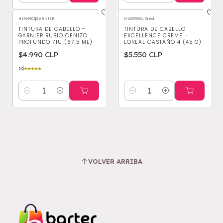
H1769902
|
GARNIER
H1005905
|
L'Oréal
TINTURA DE CABELLO -
TINTURA DE CABELLO
GARNIER RUBIO CENIZO
EXCELLENCE CREME -
PROFUNDO 71U (67,5 ML)
LOREAL CASTAÑO 4 (45 G)
$4.990 CLP
$5.550 CLP
5.0
Cantidad
Cantidad
VOLVER ARRIBA