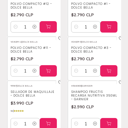
POLVO COMPACTO #12 -
POLVO COMPACTO #1 -
DOLCE BELLA
DOLCE BELLA
$2.790 CLP
$2.790 CLP
Cantidad
Cantidad
VG8209-11
|
DOLCE BELLA
VG8209-3
|
DOLCE BELLA
POLVO COMPACTO #11 -
POLVO COMPACTO #3 -
DOLCE BELLA
DOLCE BELLA
$2.790 CLP
$2.790 CLP
Cantidad
Cantidad
95587
|
DOLCE BELLA
H5640800
|
GARNIER
SELLADOR DE MAQUILLAJE
SHAMPOO FRUCTIS
- DOLCE BELLA
RECARGA NUTRITIVA 350ML
- GARNIER
$3.990 CLP
$2.590 CLP
5.0
Cantidad
Cantidad