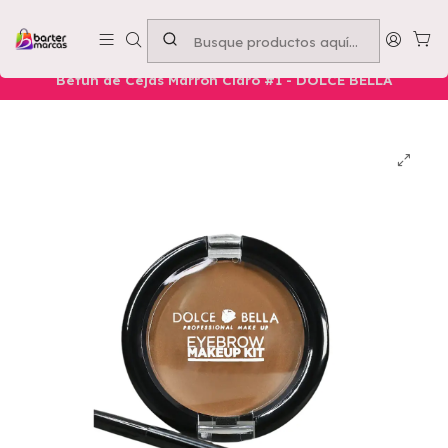
Emprende con nosotros -
Compra mínima $50.000
Inicio
Nuestros Productos
Belleza
Rostro
Betún de Cejas Marrón Claro #1 - DOLCE BELLA