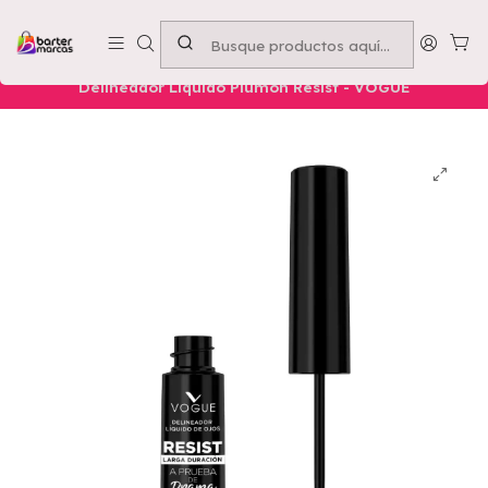
Emprende con nosotros -
Compra mínima $50.000
Inicio
Nuestros Productos
Belleza
Ojos
Delineador Líquido Plumón Resist - VOGUE