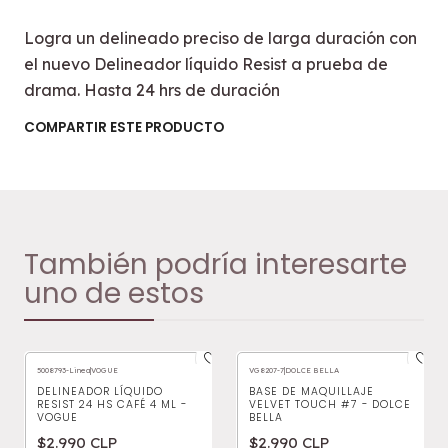
Logra un delineado preciso de larga duración con
el nuevo Delineador líquido Resist a prueba de
drama. Hasta 24 hrs de duración
COMPARTIR ESTE PRODUCTO
También podría interesarte
uno de estos
5008793-Linea
|
VOGUE
VG8207-7
|
DOLCE BELLA
DELINEADOR LÍQUIDO
BASE DE MAQUILLAJE
RESIST 24 HS CAFÉ 4 ML -
VELVET TOUCH #7 - DOLCE
VOGUE
BELLA
$2.990 CLP
$2.990 CLP