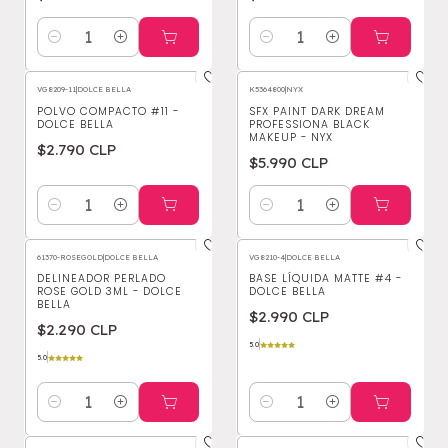
Cantidad
Cantidad
VG8209-11
|
DOLCE BELLA
K5364800
|
NYX
POLVO COMPACTO #11 -
SFX PAINT DARK DREAM
DOLCE BELLA
PROFESSIONA BLACK
MAKEUP - NYX
$2.790 CLP
$5.990 CLP
Cantidad
Cantidad
61370-ROSEGOLD
|
DOLCE BELLA
VG8210-4
|
DOLCE BELLA
DELINEADOR PERLADO
BASE LÍQUIDA MATTE #4 -
ROSE GOLD 3ML - DOLCE
DOLCE BELLA
BELLA
$2.990 CLP
$2.290 CLP
5.0
5.0
Cantidad
Cantidad