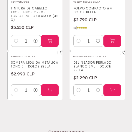
H1477705
|
L'Oréal
VG8209-4
|
DOLCE BELLA
TINTURA DE CABELLO
POLVO COMPACTO #4 -
EXCELLENCE CREME -
DOLCE BELLA
LOREAL RUBIO CLARO 8 (45
$2.790 CLP
G)
$5.550 CLP
5.0
Cantidad
Cantidad
95602-3
|
DOLCE BELLA
61370-BLANCO
|
DOLCE BELLA
SOMBRA LÍQUIDA METÁLICA
DELINEADOR PERLADO
TONO 3 - DOLCE BELLA
BLANCO 3ML - DOLCE
BELLA
$2.990 CLP
$2.290 CLP
Cantidad
Cantidad
VOLVER ARRIBA