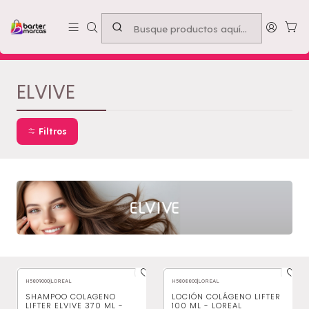
Emprende con nosotros -
Compra mínima $50.000
Inicio
ELVIVE
ELVIVE
Filtros
H5809000
|
LOREAL
H5808800
|
LOREAL
SHAMPOO COLAGENO
LOCIÓN COLÁGENO LIFTER
LIFTER ELVIVE 370 ML -
100 ML - LOREAL