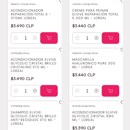
5006073-LINEA
|
LOREAL
1022490-LINEA
|
LOREAL
ACONDICIONADOR
CREMA PARA PEINAR
REPARACIÓN TOTAL 5 -
ELVIVE REPARACIÓN TOTAL
370ML LOREAL
5 300 ML - LOREAL
$3.490 CLP
$3.440 CLP
Cantidad
Cantidad
H5796200
|
LOREAL
5006848-LINEA
|
LOREAL
ACONDICIONADOR ELVIVE
MASCARILLA
GLYCOLIC CRISTAL BRILLO
HIALURONICO PURE 300
CRISTALINO 370 ML -
ML - LOREA
L0REAL
$3.440 CLP
$3.490 CLP
Cantidad
Cantidad
H5798000
|
LOREAL
5010456-linea
|
LOREAL
SHAMPOO ELVIVE
ACONDICIONADOR ELVIVE
GLYCOLIC CRISTAL BRILLO
GLYCOLIC CRISTAL 680
ANTI-RESIDUOS 370 ML -
ML - LOREAL
L0REAL
$5.390 CLP