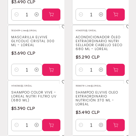
$3.490 CLP
Cantidad
Cantidad
5010459-Linea
|
LOREAL
H5405702
|
L'ORÉAL
MASCARILLA ELVIVE
ACONDICIONADOR ÓLEO
GLYCOLIC CRISTAL 300
EXTRAORDINARIO NUTRI
ML - LOREAL
SELLADOR CABELLO SECO
680 ML - LOREAL
$3.690 CLP
$5.290 CLP
Cantidad
Cantidad
H5403602
|
L'ORÉAL
5006078-Linea
|
LOREAL
SHAMPOO COLOR VIVE -
SHAMPOO ELVIVE OLEO
LOREAL NUTRI FILTRO UV
EXTRAORDINARIO
(680 ML)
NUTRICIÓN 370 ML -
LOREAL
$5.390 CLP
$3.490 CLP
Cantidad
Cantidad