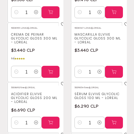
Cantidad
Cantidad
5008353-LINEA
|
LOREAL
5008347-LINEA
|
LOREAL
CREMA DE PEINAR
MASCARILLA ELVIVE
GLYCOLIC GLOSS 300 ML
GLYCOLIC GLOSS 300 ML
- LOREAL
- LOREAL
$3.440 CLP
$3.440 CLP
5.0
Cantidad
Cantidad
5008692-linea
|
LOREAL
5009854-linea
|
LOREAL
ACIDIFIER ELVIVE
SÉRUM ELVIVE GLYCOLIC
GLYCOLIC GLOSS 200 ML
GLOSS 100 ML - LOREAL
- LOREAL
$6.290 CLP
$6.690 CLP
Cantidad
Cantidad