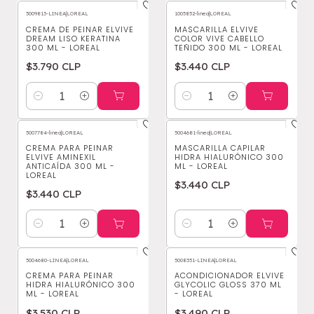
5009813-LINEA
|
LOREAL
1005852-linea
|
LOREAL
CREMA DE PEINAR ELVIVE
MASCARILLA ELVIVE
DREAM LISO KERATINA
COLOR VIVE CABELLO
300 ML - LOREAL
TEÑIDO 300 ML - LOREAL
$3.790 CLP
$3.440 CLP
Cantidad
Cantidad
5007784-linea
|
LOREAL
5004681-linea
|
LOREAL
CREMA PARA PEINAR
MASCARILLA CAPILAR
ELVIVE AMINEXIL
HIDRA HIALURÓNICO 300
ANTICAÍDA 300 ML -
ML - LOREAL
LOREAL
$3.440 CLP
$3.440 CLP
Cantidad
Cantidad
5004680-LINEA
|
LOREAL
5008351-LINEA
|
LOREAL
CREMA PARA PEINAR
ACONDICIONADOR ELVIVE
HIDRA HIALURÓNICO 300
GLYCOLIC GLOSS 370 ML
ML - LOREAL
- LOREAL
$3.530 CLP
$3.490 CLP