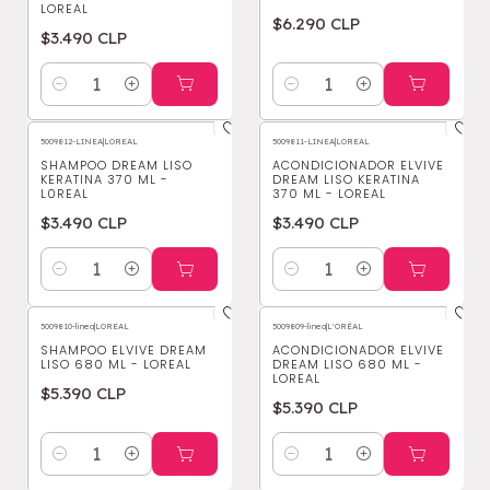
LOREAL
$6.290 CLP
$3.490 CLP
Cantidad
Cantidad
5009812-LINEA
|
LOREAL
5009811-LINEA
|
LOREAL
SHAMPOO DREAM LISO
ACONDICIONADOR ELVIVE
KERATINA 370 ML -
DREAM LISO KERATINA
L0REAL
370 ML - LOREAL
$3.490 CLP
$3.490 CLP
Cantidad
Cantidad
5009810-linea
|
LOREAL
5009809-linea
|
L'ORÉAL
SHAMPOO ELVIVE DREAM
ACONDICIONADOR ELVIVE
LISO 680 ML - LOREAL
DREAM LISO 680 ML -
LOREAL
$5.390 CLP
$5.390 CLP
Cantidad
Cantidad