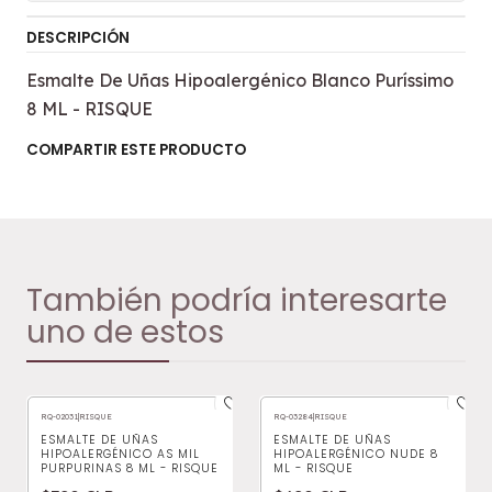
DESCRIPCIÓN
Esmalte De Uñas Hipoalergénico Blanco Puríssimo
8 ML - RISQUE
COMPARTIR ESTE PRODUCTO
También podría interesarte
uno de estos
RQ-02031
|
RISQUE
RQ-03284
|
RISQUE
ESMALTE DE UÑAS
ESMALTE DE UÑAS
HIPOALERGÉNICO AS MIL
HIPOALERGÉNICO NUDE 8
PURPURINAS 8 ML - RISQUE
ML - RISQUE