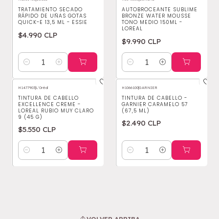
TRATAMIENTO SECADO
AUTOBROCEANTE SUBLIME
RÁPIDO DE UÑAS GOTAS
BRONZE WATER MOUSSE
QUICK-E 13,5 ML - ESSIE
TONO MEDIO 150ML -
LOREAL
$4.990 CLP
$9.990 CLP
Cantidad
Cantidad
H1477903
|
L'Oréal
H1066100
|
GARNIER
TINTURA DE CABELLO
TINTURA DE CABELLO -
EXCELLENCE CREME -
GARNIER CARAMELO 57
LOREAL RUBIO MUY CLARO
(67,5 ML)
9 (45 G)
$2.490 CLP
$5.550 CLP
Cantidad
Cantidad