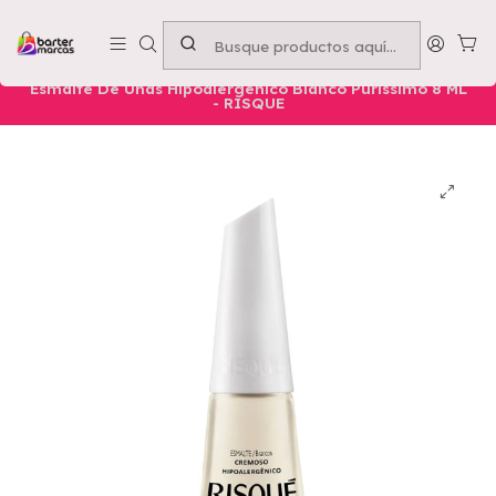
Emprende con nosotros -
Compra mínima $50.000
Inicio
Nuestros Productos
Belleza
Manos
Esmalte De Uñas Hipoalergénico Blanco Puríssimo 8 ML
- RISQUE