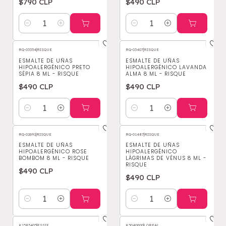
$790 CLP
$490 CLP
Cantidad
Cantidad
RQ-03354
|
RISQUE
RQ-03407
|
RISQUE
ESMALTE DE UÑAS
ESMALTE DE UÑAS
HIPOALERGÉNICO PRETO
HIPOALERGÉNICO LAVANDA
SÉPIA 8 ML - RISQUE
ALMA 8 ML - RISQUE
$490 CLP
$490 CLP
Cantidad
Cantidad
RQ-02691
|
RISQUE
RQ-01487
|
RISQUE
ESMALTE DE UÑAS
ESMALTE DE UÑAS
HIPOALERGÉNICO ROSE
HIPOALERGÉNICO
BOMBOM 8 ML - RISQUE
LÁGRIMAS DE VÉNUS 8 ML -
RISQUE
$490 CLP
$490 CLP
Cantidad
Cantidad
K1583405
|
ESSIE
K3040600
|
LOREAL