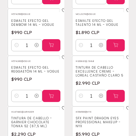
Cantidad
Cantidad
H5741900
|
VOGUE
WCL01782
|
VOGUE
ESMALTE EFECTO GEL
ESMALTE EFECTO GEL
DEMBOW 14 ML - VOGUE
TALENTO 14 ML - VOGUE
$990 CLP
$1.890 CLP
Cantidad
Cantidad
H5741800
|
VOGUE
H1006101
|
L'Oréal
ESMALTE EFECTO GEL
TINTURA DE CABELLO
REGGAETÓN 14 ML - VOGUE
EXCELLENCE CREME -
LOREAL CASTAÑO CLARO 5
$990 CLP
$2.990 CLP
Cantidad
Cantidad
H1474601
|
GARNIER
K5365000
|
NYX
TINTURA DE CABELLO -
SFX PAINT DRAGON EYES
GARNIER CHOCOLATE
PROFESSIONAL MAKEUP -
TONKA 52 (67,5 ML)
NYX
$2.290 CLP
$5.990 CLP