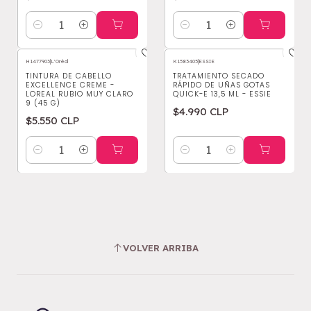
Cantidad
Cantidad
H1477903
|
L'Oréal
K1583405
|
ESSIE
TINTURA DE CABELLO
TRATAMIENTO SECADO
EXCELLENCE CREME -
RÁPIDO DE UÑAS GOTAS
LOREAL RUBIO MUY CLARO
QUICK-E 13,5 ML - ESSIE
9 (45 G)
$4.990 CLP
$5.550 CLP
Cantidad
Cantidad
VOLVER ARRIBA