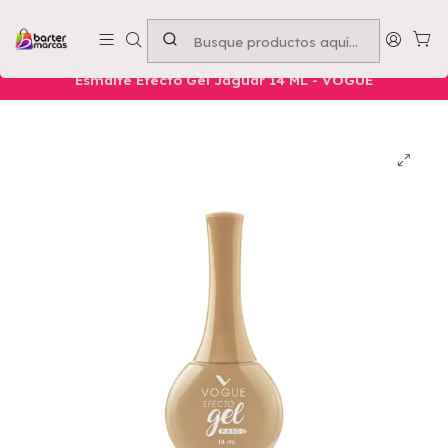
Emprende con nosotros -
Compra mínima $50.000
Inicio
Nuestros Productos
Belleza
Manos
Esmalte Efecto Gel Jaguar 14 ML - VOGUE