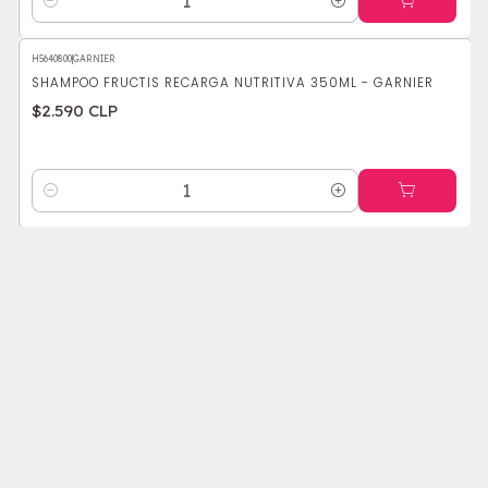
Cantidad
H5640800
|
GARNIER
SHAMPOO FRUCTIS RECARGA NUTRITIVA 350ML - GARNIER
$2.590 CLP
Cantidad