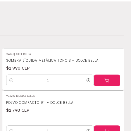
95602-3
|
DOLCE BELLA
SOMBRA LÍQUIDA METÁLICA TONO 3 - DOLCE BELLA
$2.990 CLP
Cantidad
VG8209-11
|
DOLCE BELLA
POLVO COMPACTO #11 - DOLCE BELLA
$2.790 CLP