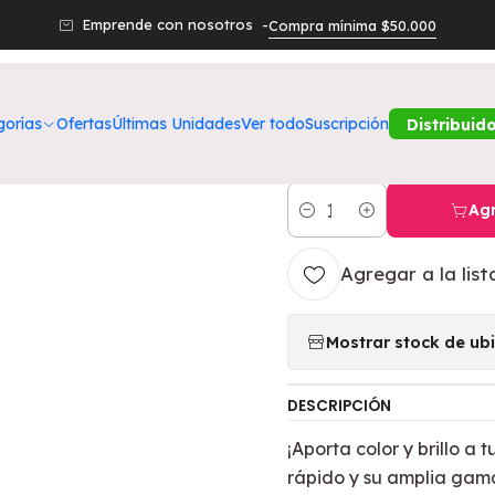
os Productos
Belleza
Manos
Esmalte Vogue Verano Vital Sol
Emprende con nosotros -
Compra mínima $50.000
|
Esmalte Vogue
gorías
Ofertas
Últimas Unidades
Ver todo
Suscripción
Distribuid
VOGUE
Agr
Cantidad
Agregar a la list
Mostrar stock de ub
DESCRIPCIÓN
¡Aporta color y brillo a
rápido y su amplia gama