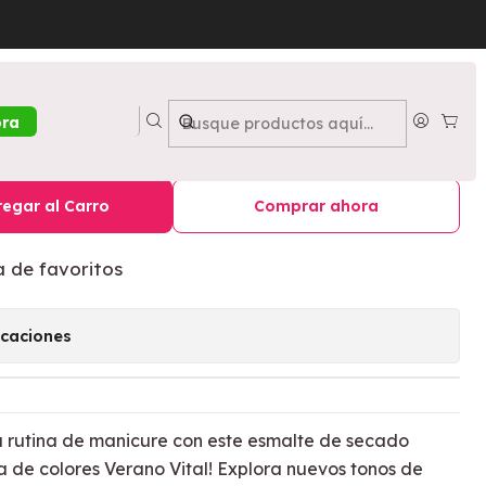
 10 ML - VOGUE
 Verano Vital Sol 10 ML -
ora
egar al Carro
Comprar ahora
a de favoritos
icaciones
 tu rutina de manicure con este esmalte de secado
 de colores Verano Vital! Explora nuevos tonos de