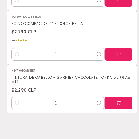
Cantidad
VG8209-4
|
DOLCE BELLA
POLVO COMPACTO #4 - DOLCE BELLA
$2.790 CLP
5.0
Cantidad
H1474601
|
GARNIER
TINTURA DE CABELLO - GARNIER CHOCOLATE TONKA 52 (67,5
ML)
$2.290 CLP
Cantidad