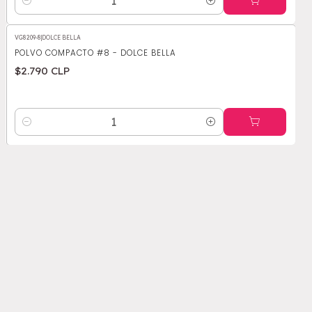
Cantidad
VG8209-8
|
DOLCE BELLA
POLVO COMPACTO #8 - DOLCE BELLA
$2.790 CLP
Cantidad