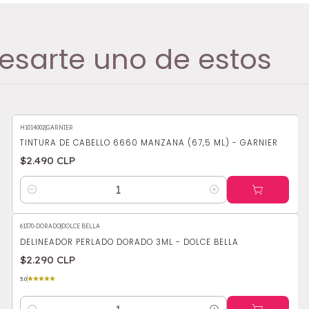
esarte uno de estos
H1014002
|
GARNIER
TINTURA DE CABELLO 6660 MANZANA (67,5 ML) - GARNIER
$2.490 CLP
Cantidad
61370-DORADO
|
DOLCE BELLA
DELINEADOR PERLADO DORADO 3ML - DOLCE BELLA
$2.290 CLP
5.0