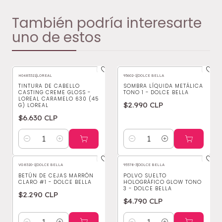
También podría interesarte
uno de estos
H0485321
|
LOREAL
95602-1
|
DOLCE BELLA
TINTURA DE CABELLO
SOMBRA LÍQUIDA METÁLICA
CASTING CREME GLOSS -
TONO 1 - DOLCE BELLA
LOREAL CARAMELO 630 (45
$2.990 CLP
G) LOREAL
$6.630 CLP
Cantidad
Cantidad
VG8320-1
|
DOLCE BELLA
95578-3
|
DOLCE BELLA
BETÚN DE CEJAS MARRÓN
POLVO SUELTO
CLARO #1 - DOLCE BELLA
HOLOGRÁFICO GLOW TONO
3 - DOLCE BELLA
$2.290 CLP
$4.790 CLP