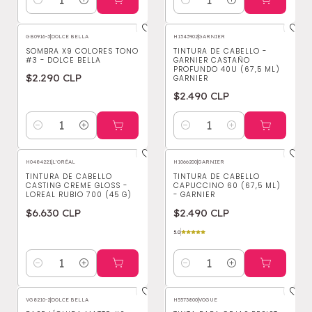
Cantidad
Cantidad
GB0916-3
|
DOLCE BELLA
H1543902
|
GARNIER
SOMBRA X9 COLORES TONO
TINTURA DE CABELLO -
#3 - DOLCE BELLA
GARNIER CASTAÑO
PROFUNDO 40U (67,5 ML)
$2.290 CLP
GARNIER
$2.490 CLP
Cantidad
Cantidad
H0484221
|
L'ORÉAL
H1066200
|
GARNIER
TINTURA DE CABELLO
TINTURA DE CABELLO
CASTING CREME GLOSS -
CAPUCCINO 60 (67,5 ML)
LOREAL RUBIO 700 (45 G)
- GARNIER
$6.630 CLP
$2.490 CLP
5.0
Cantidad
Cantidad
VG8210-2
|
DOLCE BELLA
H5573800
|
VOGUE