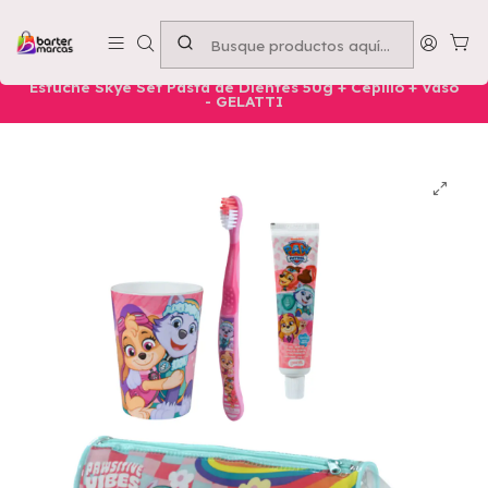
Emprende con nosotros -
Compra mínima $50.000
Inicio
Nuestros Productos
Belleza
Infantil
Estuche Skye Set Pasta de Dientes 50g + Cepillo + Vaso
- GELATTI