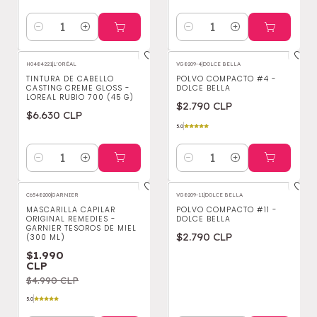
Cantidad
Cantidad
H0484221
|
L'ORÉAL
VG8209-4
|
DOLCE BELLA
TINTURA DE CABELLO
POLVO COMPACTO #4 -
CASTING CREME GLOSS -
DOLCE BELLA
LOREAL RUBIO 700 (45 G)
$2.790 CLP
$6.630 CLP
5.0
Cantidad
Cantidad
C6548200
|
GARNIER
VG8209-11
|
DOLCE BELLA
-60%
OFF
MASCARILLA CAPILAR
POLVO COMPACTO #11 -
ORIGINAL REMEDIES -
DOLCE BELLA
GARNIER TESOROS DE MIEL
$2.790 CLP
(300 ML)
$1.990
CLP
$4.990 CLP
5.0