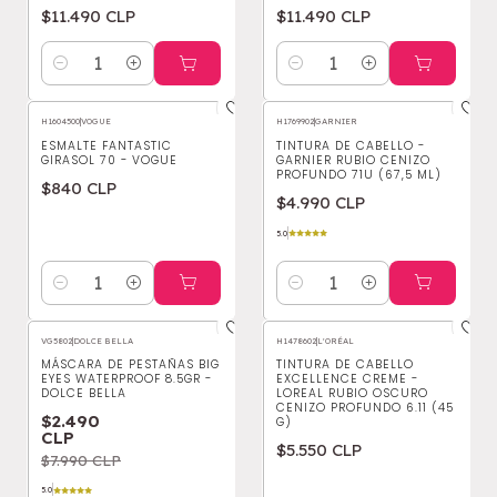
$11.490 CLP
$11.490 CLP
Cantidad
Cantidad
H1604500
|
VOGUE
H1769902
|
GARNIER
ESMALTE FANTASTIC
TINTURA DE CABELLO -
GIRASOL 70 - VOGUE
GARNIER RUBIO CENIZO
PROFUNDO 71U (67,5 ML)
$840 CLP
$4.990 CLP
5.0
Cantidad
Cantidad
VG5802
|
DOLCE BELLA
H1478602
|
L'ORÉAL
-69%
OFF
MÁSCARA DE PESTAÑAS BIG
TINTURA DE CABELLO
EYES WATERPROOF 8.5GR -
EXCELLENCE CREME -
DOLCE BELLA
LOREAL RUBIO OSCURO
CENIZO PROFUNDO 6.11 (45
$2.490
G)
CLP
$5.550 CLP
$7.990 CLP
5.0