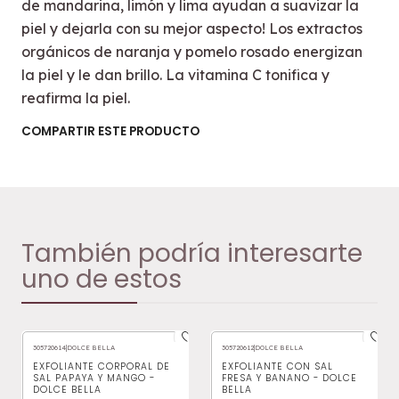
de mandarina, limón y lima ayudan a suavizar la
piel y dejarla con su mejor aspecto! Los extractos
orgánicos de naranja y pomelo rosado energizan
la piel y le dan brillo. La vitamina C tonifica y
reafirma la piel.
COMPARTIR ESTE PRODUCTO
También podría interesarte
uno de estos
305720614
|
DOLCE BELLA
305720612
|
DOLCE BELLA
EXFOLIANTE CORPORAL DE
EXFOLIANTE CON SAL
SAL PAPAYA Y MANGO -
FRESA Y BANANO - DOLCE
DOLCE BELLA
BELLA