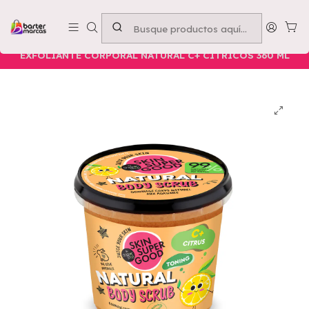
Emprende con nosotros -
Compra mínima $50.000
Inicio
Nuestros Productos
Belleza
Cuerpo
EXFOLIANTE CORPORAL NATURAL C+ CÍTRICOS 360 ML