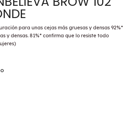
NBELIEVA BROW 102
ONDE
duración para unas cejas más gruesas y densas 92%*
as y densas. 81%* confirma que lo resiste todo
ujeres)
TO