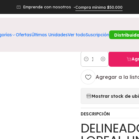
Productos
Belleza
Ojos
Gel De Cejas Cool Blonde 102 Unbeli
Emprende con nosotros -
Compra mínima $50.000
|
Gel De Cejas 
gorías
Ofertas
Últimas Unidades
Ver todo
Suscripción
Distribuid
Brow - LOREA
Agr
Cantidad
Agregar a la list
Mostrar stock de ub
DESCRIPCIÓN
DELINEAD