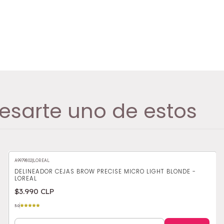
esarte uno de estos
A9979802
|
LOREAL
DELINEADOR CEJAS BROW PRECISE MICRO LIGHT BLONDE -
LOREAL
$3.990 CLP
5.0