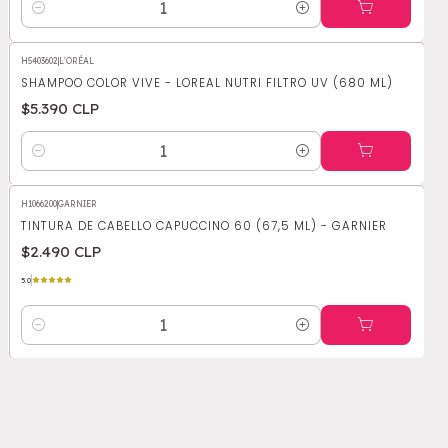
Cantidad
H5403602
|
L'ORÉAL
SHAMPOO COLOR VIVE - LOREAL NUTRI FILTRO UV (680 ML)
$5.390 CLP
Cantidad
H1066200
|
GARNIER
TINTURA DE CABELLO CAPUCCINO 60 (67,5 ML) - GARNIER
$2.490 CLP
5.0
Cantidad