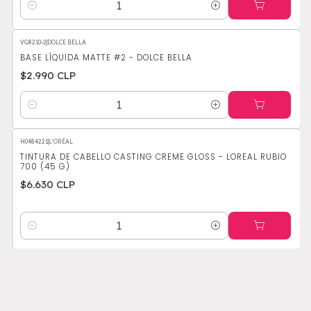
Cantidad
VG8210-2
|
DOLCE BELLA
BASE LÍQUIDA MATTE #2 - DOLCE BELLA
$2.990 CLP
Cantidad
H0484221
|
L'ORÉAL
TINTURA DE CABELLO CASTING CREME GLOSS - LOREAL RUBIO
700 (45 G)
$6.630 CLP
Cantidad