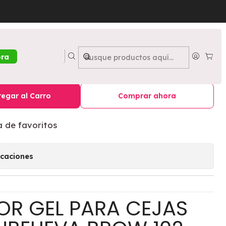
eva Brow - LOREAL
Cool Blonde 102 Unbelieva
ora
L
egar al Carro
Comprar ahora
a de favoritos
icaciones
OR GEL PARA CEJAS