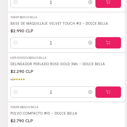
Cantidad
VG8207-3
|
DOLCE BELLA
BASE DE MAQUILLAJE VELVET TOUCH #3 - DOLCE BELLA
$2.990 CLP
Cantidad
61370-ROSEGOLD
|
DOLCE BELLA
DELINEADOR PERLADO ROSE GOLD 3ML - DOLCE BELLA
$2.290 CLP
5.0
Cantidad
VG8209-10
|
DOLCE BELLA
POLVO COMPACTO #10 - DOLCE BELLA
$2.790 CLP