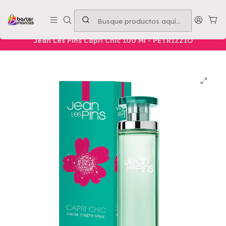
Emprende con nosotros -
Compra mínima $50.000
Inicio
Nuestros Productos
Belleza
Cuerpo
Jean Les Pins Capri Chic 100 Ml - PETRIZZIO