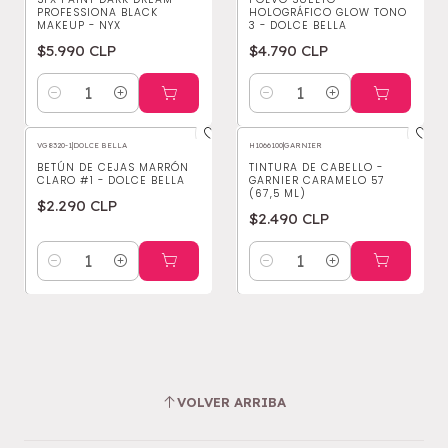
PROFESSIONA BLACK
HOLOGRÁFICO GLOW TONO
MAKEUP - NYX
3 - DOLCE BELLA
$5.990 CLP
$4.790 CLP
Cantidad
Cantidad
VG8320-1
|
DOLCE BELLA
H1066100
|
GARNIER
BETÚN DE CEJAS MARRÓN
TINTURA DE CABELLO -
CLARO #1 - DOLCE BELLA
GARNIER CARAMELO 57
(67,5 ML)
$2.290 CLP
$2.490 CLP
Cantidad
Cantidad
VOLVER ARRIBA