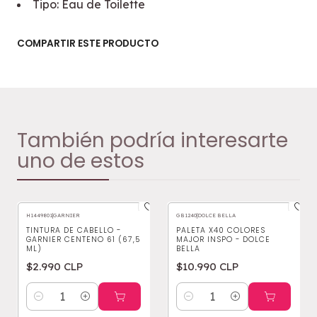
Tipo: Eau de Toilette
COMPARTIR ESTE PRODUCTO
También podría interesarte
uno de estos
H1449801
|
GARNIER
GB1240
|
DOLCE BELLA
TINTURA DE CABELLO -
PALETA X40 COLORES
GARNIER CENTENO 61 (67,5
MAJOR INSPO - DOLCE
ML)
BELLA
$2.990 CLP
$10.990 CLP
Cantidad
Cantidad