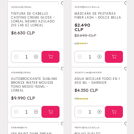
H0484121
|
LOREAL
VG8765
|
DOLCE BELLA
-7%
OFF
TINTURA DE CABELLO
MÁSCARA DE PESTAÑAS
CASTING CREME GLOSS -
FIBER LASH - DOLCE BELLA
LOREAL NEGRO AZULADO
$2.490
210 (45 G) LOREAL
CLP
$6.630 CLP
$2.690 CLP
4.0
Cantidad
Cantidad
K3040600
|
LOREAL
1021675-Linea
|
GARNIER
AUTOBROCEANTE SUBLIME
AGUA MICELAR TODO EN 1
BRONZE WATER MOUSSE
400 ML - GARNIER
TONO MEDIO 150ML -
$4.350 CLP
LOREAL
$9.990 CLP
5.0
Cantidad
Cantidad
K5364800
|
NYX
95578-3
|
DOLCE BELLA
SFX PAINT DARK DREAM
POLVO SUELTO