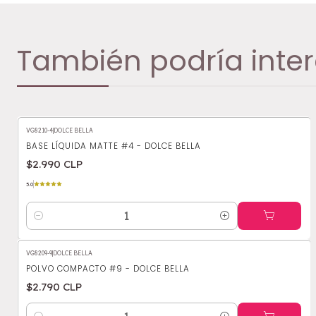
También podría inter
VG8210-4
|
DOLCE BELLA
BASE LÍQUIDA MATTE #4 - DOLCE BELLA
$2.990 CLP
5.0
Cantidad
VG8209-9
|
DOLCE BELLA
POLVO COMPACTO #9 - DOLCE BELLA
$2.790 CLP