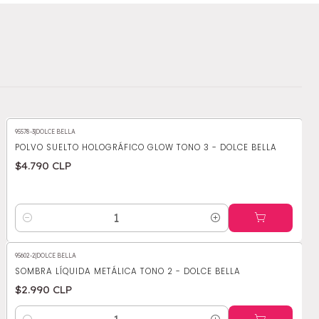
95578-3
|
DOLCE BELLA
POLVO SUELTO HOLOGRÁFICO GLOW TONO 3 - DOLCE BELLA
$4.790 CLP
Cantidad
95602-2
|
DOLCE BELLA
SOMBRA LÍQUIDA METÁLICA TONO 2 - DOLCE BELLA
$2.990 CLP