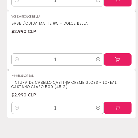
Cantidad
VG8210-5
|
DOLCE BELLA
BASE LÍQUIDA MATTE #5 - DOLCE BELLA
$2.990 CLP
Cantidad
H0483621
|
LOREAL
TINTURA DE CABELLO CASTING CREME GLOSS - LOREAL
CASTAÑO CLARO 500 (45 G)
$2.990 CLP
Cantidad