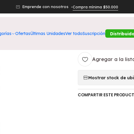
ros Productos
Belleza
Labios
Labial Color Roche 378 Velvet 
Emprende con nosotros -
Compra mínima $50.000
|
Labial Color 
gorías
Ofertas
Últimas Unidades
Ver todo
Suscripción
Distribuid
L'ORÉAL
Agregar a la list
Mostrar stock de ub
COMPARTIR ESTE PRODUC