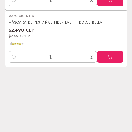
Cantidad
VG8765
|
DOLCE BELLA
-7%
OFF
MÁSCARA DE PESTAÑAS FIBER LASH - DOLCE BELLA
$2.490 CLP
$2.690 CLP
4.0
Cantidad