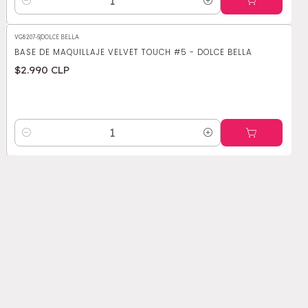
Cantidad
VG8207-5
|
DOLCE BELLA
BASE DE MAQUILLAJE VELVET TOUCH #5 - DOLCE BELLA
$2.990 CLP
Cantidad