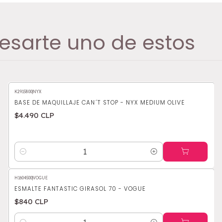
esarte uno de estos
K2915800
|
NYX
BASE DE MAQUILLAJE CAN´T STOP - NYX MEDIUM OLIVE
$4.490 CLP
Cantidad
H1604500
|
VOGUE
ESMALTE FANTASTIC GIRASOL 70 - VOGUE
$840 CLP