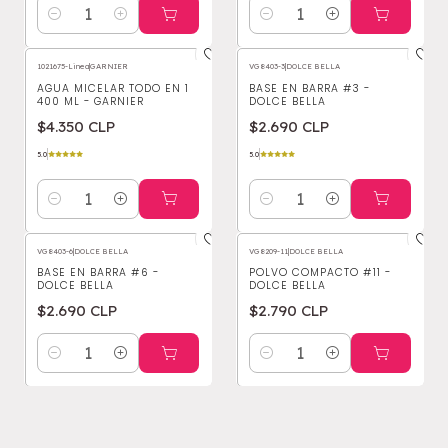
Cantidad
Cantidad
1021675-Linea
|
GARNIER
VG8403-3
|
DOLCE BELLA
AGUA MICELAR TODO EN 1
BASE EN BARRA #3 -
400 ML - GARNIER
DOLCE BELLA
$4.350 CLP
$2.690 CLP
5.0
5.0
Cantidad
Cantidad
VG8403-6
|
DOLCE BELLA
VG8209-11
|
DOLCE BELLA
BASE EN BARRA #6 -
POLVO COMPACTO #11 -
DOLCE BELLA
DOLCE BELLA
$2.690 CLP
$2.790 CLP
Cantidad
Cantidad