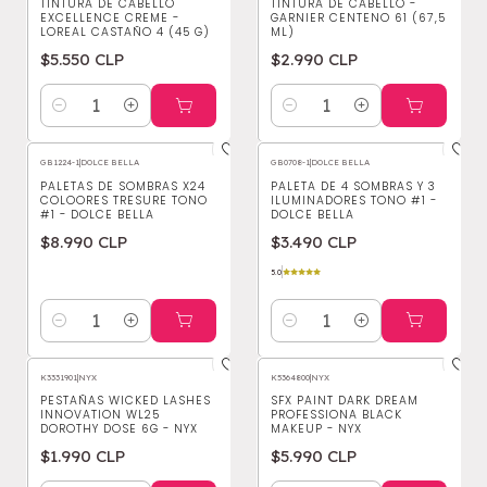
TINTURA DE CABELLO
TINTURA DE CABELLO -
EXCELLENCE CREME -
GARNIER CENTENO 61 (67,5
LOREAL CASTAÑO 4 (45 G)
ML)
$5.550 CLP
$2.990 CLP
Cantidad
Cantidad
GB1224-1
|
DOLCE BELLA
GB0708-1
|
DOLCE BELLA
PALETAS DE SOMBRAS X24
PALETA DE 4 SOMBRAS Y 3
COLOORES TRESURE TONO
ILUMINADORES TONO #1 -
#1 - DOLCE BELLA
DOLCE BELLA
$8.990 CLP
$3.490 CLP
5.0
Cantidad
Cantidad
K3331901
|
NYX
K5364800
|
NYX
PESTAÑAS WICKED LASHES
SFX PAINT DARK DREAM
INNOVATION WL25
PROFESSIONA BLACK
DOROTHY DOSE 6G - NYX
MAKEUP - NYX
$1.990 CLP
$5.990 CLP