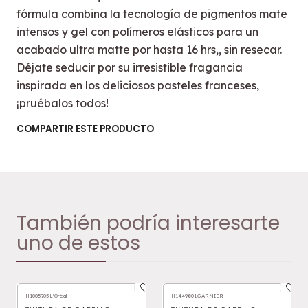
fórmula combina la tecnología de pigmentos mate
intensos y gel con polímeros elásticos para un
acabado ultra matte por hasta 16 hrs,, sin resecar.
Déjate seducir por su irresistible fragancia
inspirada en los deliciosos pasteles franceses,
¡pruébalos todos!
COMPARTIR ESTE PRODUCTO
También podría interesarte
uno de estos
H1005905
|
L'Oréal
H1449801
|
GARNIER