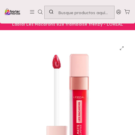
Emprende con nosotros -
Compra mínima $50.000
Inicio
Nuestros Productos
Belleza
Labios
Labial Les Macarons 828 framboise frenzy - LOREAL