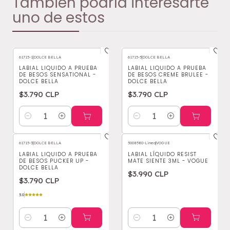
También podría interesarte
uno de estos
61715-1
|
DOLCE BELLA
61715-5
|
DOLCE BELLA
LABIAL LIQUIDO A PRUEBA
LABIAL LIQUIDO A PRUEBA
DE BESOS SENSATIONAL -
DE BESOS CREME BRULEE -
DOLCE BELLA
DOLCE BELLA
$3.790 CLP
$3.790 CLP
Cantidad
Cantidad
61715-3
|
DOLCE BELLA
5008580-Linea
|
VOGUE
LABIAL LIQUIDO A PRUEBA
LABIAL LÍQUIDO RESIST
DE BESOS PUCKER UP -
MATE SIENTE 3ML - VOGUE
DOLCE BELLA
$3.990 CLP
$3.790 CLP
5.0
Cantidad
Cantidad