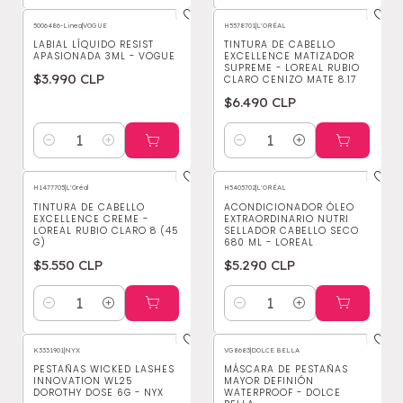
5006486-Linea
|
VOGUE
H5578701
|
L'ORÉAL
LABIAL LÍQUIDO RESIST
TINTURA DE CABELLO
APASIONADA 3ML - VOGUE
EXCELLENCE MATIZADOR
SUPREME - LOREAL RUBIO
$3.990 CLP
CLARO CENIZO MATE 8.17
$6.490 CLP
Cantidad
Cantidad
H1477705
|
L'Oréal
H5405702
|
L'ORÉAL
TINTURA DE CABELLO
ACONDICIONADOR ÓLEO
EXCELLENCE CREME -
EXTRAORDINARIO NUTRI
LOREAL RUBIO CLARO 8 (45
SELLADOR CABELLO SECO
G)
680 ML - LOREAL
$5.550 CLP
$5.290 CLP
Cantidad
Cantidad
K3331901
|
NYX
VG8683
|
DOLCE BELLA
PESTAÑAS WICKED LASHES
MÁSCARA DE PESTAÑAS
INNOVATION WL25
MAYOR DEFINIÓN
DOROTHY DOSE 6G - NYX
WATERPROOF - DOLCE