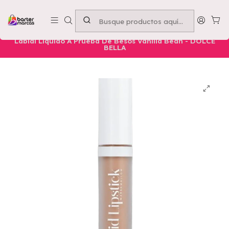
Emprende con nosotros -
Compra mínima $50.000
Inicio
Nuestros Productos
Belleza
Labios
Labial Liquido A Prueba De Besos Vanilla Bean - DOLCE
BELLA