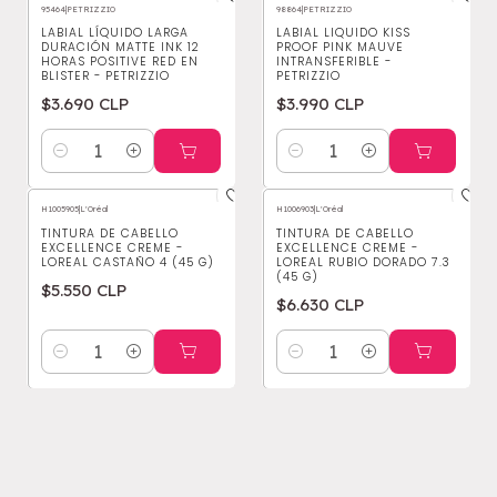
95464
|
PETRIZZIO
98864
|
PETRIZZIO
LABIAL LÍQUIDO LARGA
LABIAL LIQUIDO KISS
DURACIÓN MATTE INK 12
PROOF PINK MAUVE
HORAS POSITIVE RED EN
INTRANSFERIBLE -
BLISTER - PETRIZZIO
PETRIZZIO
$3.690 CLP
$3.990 CLP
Cantidad
Cantidad
H1005905
|
L'Oréal
H1006903
|
L'Oréal
TINTURA DE CABELLO
TINTURA DE CABELLO
EXCELLENCE CREME -
EXCELLENCE CREME -
LOREAL CASTAÑO 4 (45 G)
LOREAL RUBIO DORADO 7.3
(45 G)
$5.550 CLP
$6.630 CLP
Cantidad
Cantidad