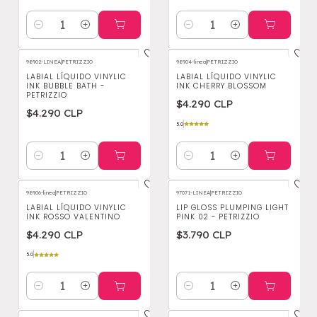
Cantidad
Cantidad
98902-LINEA
|
PETRIZZIO
98904-linea
|
PETRIZZIO
LABIAL LÍQUIDO VINYLIC
LABIAL LÍQUIDO VINYLIC
INK BUBBLE BATH -
INK CHERRY BLOSSOM
PETRIZZIO
$4.290 CLP
$4.290 CLP
5.0
Cantidad
Cantidad
98906-linea
|
PETRIZZIO
97071-LINEA
|
PETRIZZIO
LABIAL LÍQUIDO VINYLIC
LIP GLOSS PLUMPING LIGHT
INK ROSSO VALENTINO
PINK 02 - PETRIZZIO
$4.290 CLP
$3.790 CLP
5.0
Cantidad
Cantidad