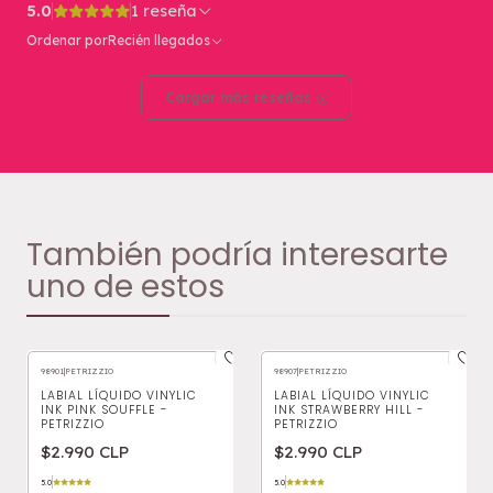
5.0
1 reseña
Ordenar por
Recién llegados
Cargar más reseñas
También podría interesarte
uno de estos
98901
|
PETRIZZIO
98907
|
PETRIZZIO
LABIAL LÍQUIDO VINYLIC
LABIAL LÍQUIDO VINYLIC
INK PINK SOUFFLE -
INK STRAWBERRY HILL -
PETRIZZIO
PETRIZZIO
$2.990 CLP
$2.990 CLP
5.0
5.0