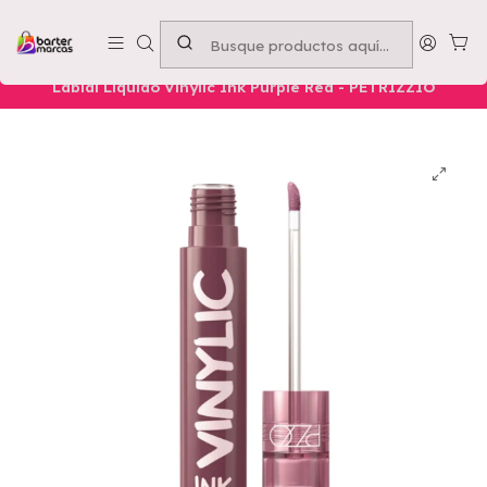
Emprende con nosotros -
Compra mínima $50.000
Inicio
Nuestros Productos
Belleza
Labios
Labial Líquido Vinylic Ink Purple Red - PETRIZZIO