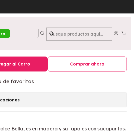
le- DOLCE BELLA
ador sacapuntas Purple- DOLCE
ora
egar al Carro
Comprar ahora
a de favoritos
icaciones
olce Bella, es en madera y su tapa es con sacapuntas.