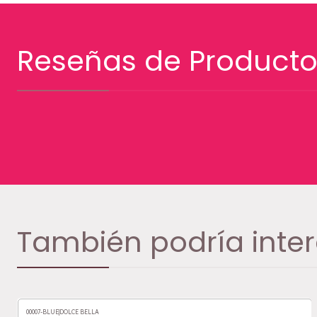
Reseñas de Producto
También podría inter
00007-BLUE
|
DOLCE BELLA