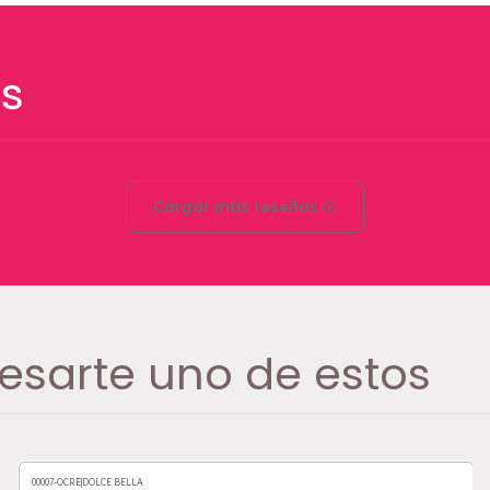
s
Cargar más reseñas
esarte uno de estos
00007-OCRE
|
DOLCE BELLA