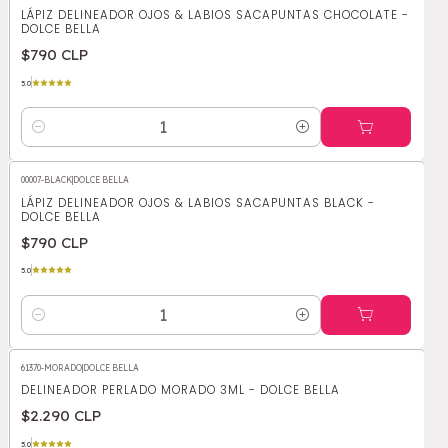
LÁPIZ DELINEADOR OJOS & LABIOS SACAPUNTAS CHOCOLATE -
DOLCE BELLA
$790 CLP
5.0
Cantidad
00007-BLACK
|
DOLCE BELLA
LÁPIZ DELINEADOR OJOS & LABIOS SACAPUNTAS BLACK -
DOLCE BELLA
$790 CLP
5.0
Cantidad
61370-MORADO
|
DOLCE BELLA
DELINEADOR PERLADO MORADO 3ML - DOLCE BELLA
$2.290 CLP
5.0