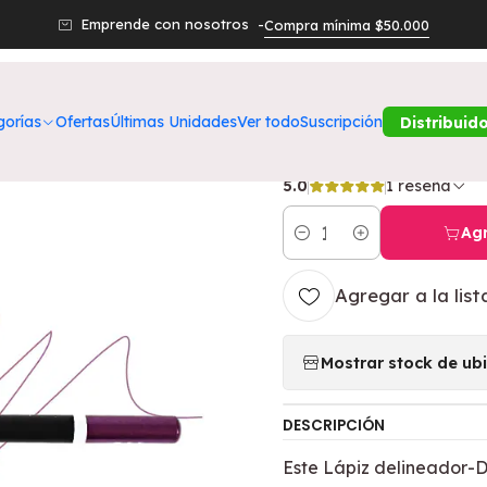
s Productos
Belleza
Ojos
Lápiz delineador sacapuntas Purp
Emprende con nosotros -
Compra mínima $50.000
|
Lápiz deline
gorías
Ofertas
Últimas Unidades
Ver todo
Suscripción
Distribuid
BELLA
5.0
1 reseña
Agr
Cantidad
Agregar a la list
Mostrar stock de ub
DESCRIPCIÓN
Este Lápiz delineador-D