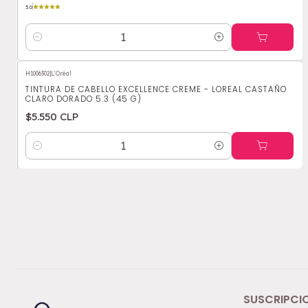
5.0
Cantidad
H1006302
|
L'Oréal
TINTURA DE CABELLO EXCELLENCE CREME - LOREAL CASTAÑO
CLARO DORADO 5.3 (45 G)
$5.550 CLP
Cantidad
SUSCRIPCI