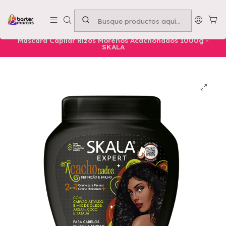
Emprende con nosotros -
Compra mínima $50.000
Inicio
Nuestros Productos
Belleza
Cuidado Capilar
Mascara Capilar Rizos Morenos Acachonados 1000g -
SKALA