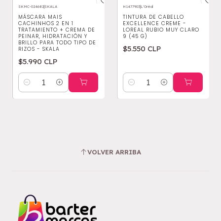
SKMC-024682
|
SKALA
H1477903
|
L'Oréal
MÁSCARA MAIS
TINTURA DE CABELLO
CACHINHOS 2 EN 1
EXCELLENCE CREME -
TRATAMIENTO + CREMA DE
LOREAL RUBIO MUY CLARO
PEINAR, HIDRATACIÓN Y
9 (45 G)
BRILLO PARA TODO TIPO DE
$5.550 CLP
RIZOS - SKALA
$5.990 CLP
Cantidad
Cantidad
VOLVER ARRIBA