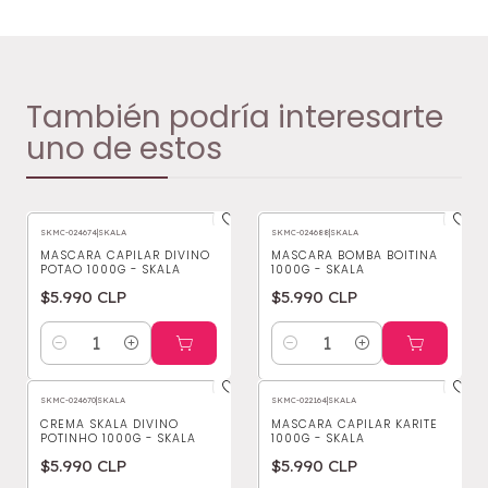
También podría interesarte
uno de estos
SKMC-024674
|
SKALA
SKMC-024688
|
SKALA
MASCARA CAPILAR DIVINO
MASCARA BOMBA BOITINA
POTAO 1000G - SKALA
1000G - SKALA
$5.990 CLP
$5.990 CLP
Cantidad
Cantidad
SKMC-024670
|
SKALA
SKMC-022164
|
SKALA
CREMA SKALA DIVINO
MASCARA CAPILAR KARITE
POTINHO 1000G - SKALA
1000G - SKALA
$5.990 CLP
$5.990 CLP