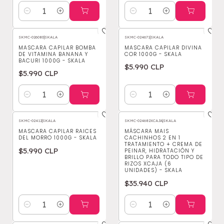
Cantidad
Cantidad
SKMC-026080
|
SKALA
SKMC-024671
|
SKALA
MASCARA CAPILAR BOMBA
MASCARA CAPILAR DIVINA
DE VITAMINA BANANA Y
COR 1000G - SKALA
BACURI 1000G - SKALA
$5.990 CLP
$5.990 CLP
Cantidad
Cantidad
SKMC-02412
|
SKALA
SKMC-024682XCAJA
|
SKALA
MASCARA CAPILAR RAICES
MÁSCARA MAIS
DEL MORRO 1000G - SKALA
CACHINHOS 2 EN 1
TRATAMIENTO + CREMA DE
$5.990 CLP
PEINAR, HIDRATACIÓN Y
BRILLO PARA TODO TIPO DE
RIZOS XCAJA (6
UNIDADES) - SKALA
$35.940 CLP
Cantidad
Cantidad