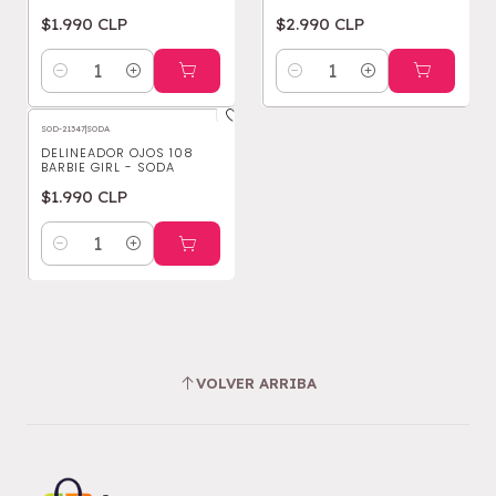
$1.990 CLP
$2.990 CLP
Cantidad
Cantidad
SOD-21347
|
SODA
DELINEADOR OJOS 108
BARBIE GIRL - SODA
$1.990 CLP
Cantidad
VOLVER ARRIBA