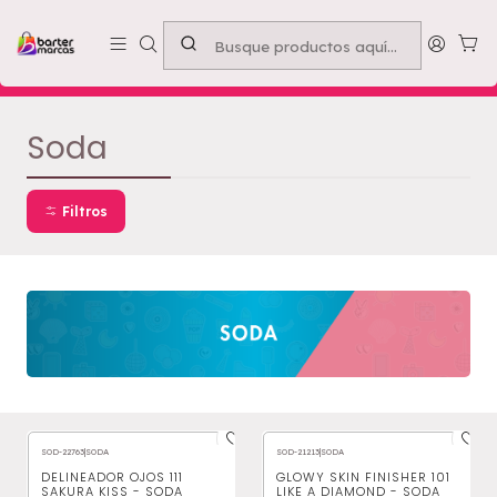
Emprende con nosotros -
Compra mínima $50.000
Inicio
MARCAS
Soda
Soda
Filtros
SOD-22763
|
SODA
SOD-21213
|
SODA
DELINEADOR OJOS 111
GLOWY SKIN FINISHER 101
SAKURA KISS - SODA
LIKE A DIAMOND - SODA