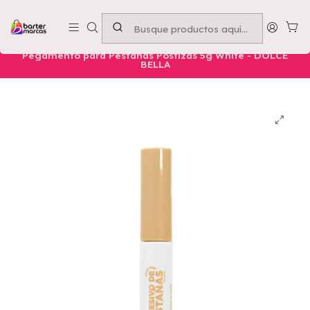
Emprende con nosotros -
Compra mínima $50.000
Inicio
Nuestros Productos
Belleza
Ojos
Pegamento para Pestañas Postizas 5g White - DOLCE
BELLA