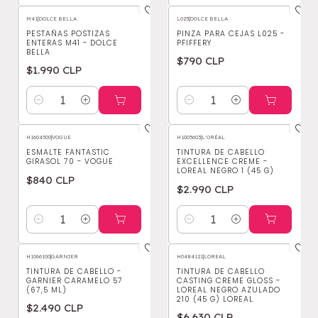
M41
|
DOLCE BELLA
L025
|
DOLCE BELLA
PESTAÑAS POSTIZAS
PINZA PARA CEJAS L025 -
ENTERAS M41 - DOLCE
PFIFFERY
BELLA
$790 CLP
$1.990 CLP
Cantidad
Cantidad
H1604500
|
VOGUE
H1005603
|
L'ORÉAL
ESMALTE FANTASTIC
TINTURA DE CABELLO
GIRASOL 70 - VOGUE
EXCELLENCE CREME -
LOREAL NEGRO 1 (45 G)
$840 CLP
$2.990 CLP
Cantidad
Cantidad
H1066100
|
GARNIER
H0484121
|
LOREAL
TINTURA DE CABELLO -
TINTURA DE CABELLO
GARNIER CARAMELO 57
CASTING CREME GLOSS -
(67,5 ML)
LOREAL NEGRO AZULADO
210 (45 G) LOREAL
$2.490 CLP
$6.630 CLP