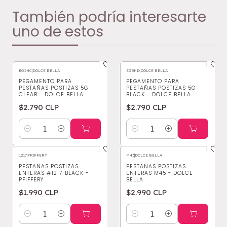
También podría interesarte
uno de estos
EG5HC
|
DOLCE BELLA
EG5HD
|
DOLCE BELLA
PEGAMENTO PARA
PEGAMENTO PARA
PESTAÑAS POSTIZAS 5G
PESTAÑAS POSTIZAS 5G
CLEAR - DOLCE BELLA
BLACK - DOLCE BELLA
$2.790 CLP
$2.790 CLP
Cantidad
Cantidad
1217
|
PFIFFERY
M45
|
DOLCE BELLA
PESTAÑAS POSTIZAS
PESTAÑAS POSTIZAS
ENTERAS #1217 BLACK -
ENTERAS M45 - DOLCE
PFIFFERY
BELLA
$1.990 CLP
$2.990 CLP
Cantidad
Cantidad