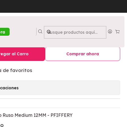
m 12MM - PFIFFERY
tizas Efecto Ruso Medium
ora
RY
egar al Carro
Comprar ahora
a de favoritos
icaciones
to Ruso Medium 12MM - PFIFFERY
TO