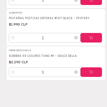
Cantidad
1217
|
PFIFFERY
PESTAÑAS POSTIZAS ENTERAS #1217 BLACK - PFIFFERY
$1.990 CLP
Cantidad
GB0916-1
|
DOLCE BELLA
SOMBRA X9 COLORES TONO #1 - DOLCE BELLA
$2.290 CLP
Cantidad