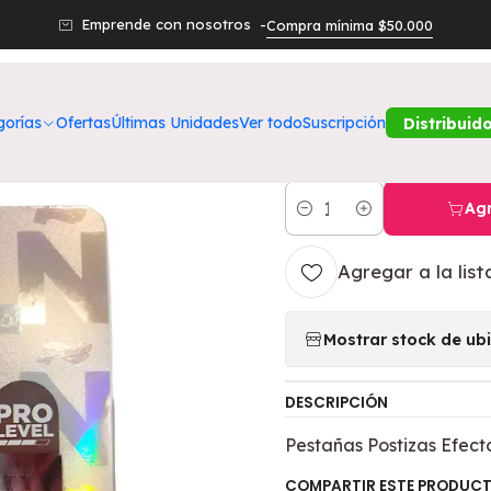
roductos
Belleza
Ojos
Pestañas Postizas Efecto Ruso Mediu
Emprende con nosotros -
Compra mínima $50.000
|
Pestañas Pos
gorías
Ofertas
Últimas Unidades
Ver todo
Suscripción
Distribuid
12MM - PFIFFE
Agr
Cantidad
Agregar a la list
Mostrar stock de ub
DESCRIPCIÓN
Pestañas Postizas Efec
COMPARTIR ESTE PRODUC