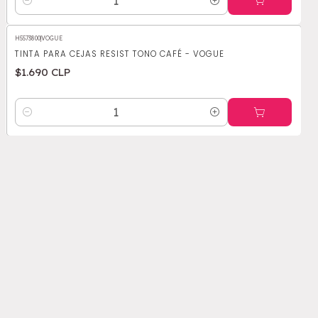
Cantidad
H5573800
|
VOGUE
TINTA PARA CEJAS RESIST TONO CAFÉ - VOGUE
$1.690 CLP
Cantidad