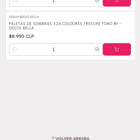
Cantidad
GB1224-1
|
DOLCE BELLA
PALETAS DE SOMBRAS X24 COLOORES TRESURE TONO #1 -
DOLCE BELLA
$8.990 CLP
Cantidad
VOLVER ARRIBA