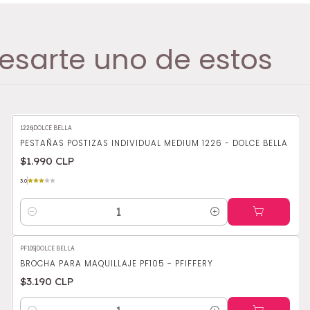
esarte uno de estos
1226
|
DOLCE BELLA
PESTAÑAS POSTIZAS INDIVIDUAL MEDIUM 1226 - DOLCE BELLA
$1.990 CLP
3.0
Cantidad
PF105
|
DOLCE BELLA
BROCHA PARA MAQUILLAJE PF105 - PFIFFERY
$3.190 CLP