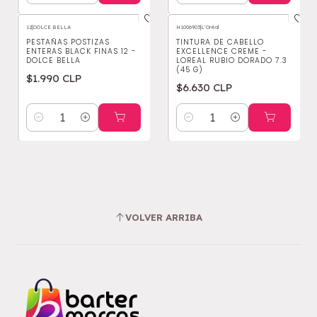
12
|
DOLCE BELLA
H1006903
|
L'Oréal
PESTAÑAS POSTIZAS
TINTURA DE CABELLO
ENTERAS BLACK FINAS 12 -
EXCELLENCE CREME -
DOLCE BELLA
LOREAL RUBIO DORADO 7.3
(45 G)
$1.990 CLP
$6.630 CLP
Cantidad
Cantidad
VOLVER ARRIBA