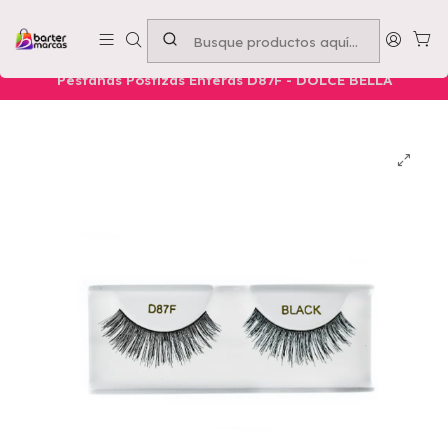
Emprende con nosotros -
Compra mínima $50.000
Inicio
Nuestros Productos
Belleza
Ojos
Pestañas Postizas Enteras D87F - DOLCE BELLA