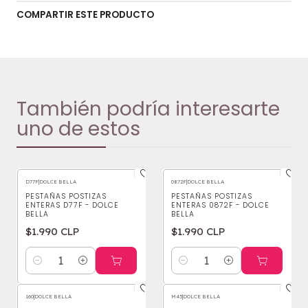
COMPARTIR ESTE PRODUCTO
También podría interesarte
uno de estos
D77F
|
DOLCE BELLA
0872F
|
DOLCE BELLA
PESTAÑAS POSTIZAS
PESTAÑAS POSTIZAS
ENTERAS D77F - DOLCE
ENTERAS 0872F - DOLCE
BELLA
BELLA
$1.990 CLP
$1.990 CLP
Cantidad
Cantidad
160
|
DOLCE BELLA
M45
|
DOLCE BELLA