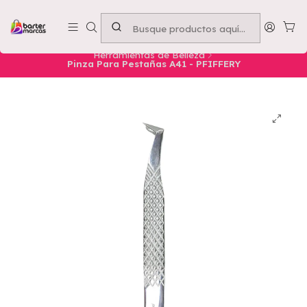
Emprende con nosotros -
Compra mínima $50.000
Inicio
Nuestros Productos
Belleza
Herramientas de Belleza
Pinza Para Pestañas A41 - PFIFFERY