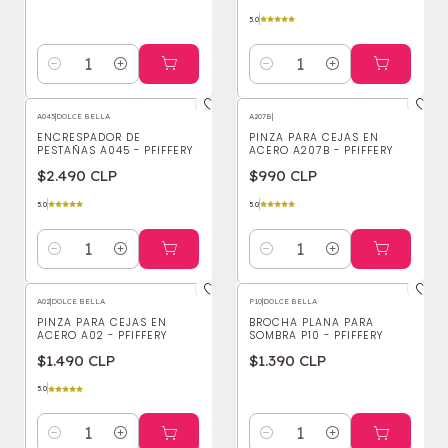
5.0
Cantidad
Cantidad
A045
|
DOLCE BELLA
A207B
|
ENCRESPADOR DE
PINZA PARA CEJAS EN
PESTAÑAS A045 - PFIFFERY
ACERO A207B - PFIFFERY
$2.490 CLP
$990 CLP
5.0
5.0
Cantidad
Cantidad
A02
|
DOLCE BELLA
P10
|
DOLCE BELLA
PINZA PARA CEJAS EN
BROCHA PLANA PARA
ACERO A02 - PFIFFERY
SOMBRA P10 - PFIFFERY
$1.490 CLP
$1.390 CLP
5.0
Cantidad
Cantidad