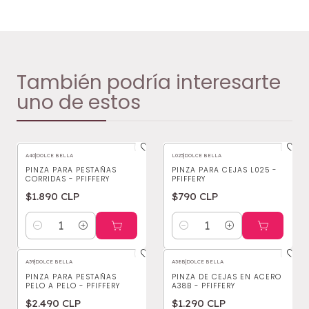
También podría interesarte
uno de estos
A40
|
DOLCE BELLA
L025
|
DOLCE BELLA
PINZA PARA PESTAÑAS
PINZA PARA CEJAS L025 -
CORRIDAS - PFIFFERY
PFIFFERY
$1.890 CLP
$790 CLP
Cantidad
Cantidad
A39
|
DOLCE BELLA
A38B
|
DOLCE BELLA
PINZA PARA PESTAÑAS
PINZA DE CEJAS EN ACERO
PELO A PELO - PFIFFERY
A38B - PFIFFERY
$2.490 CLP
$1.290 CLP