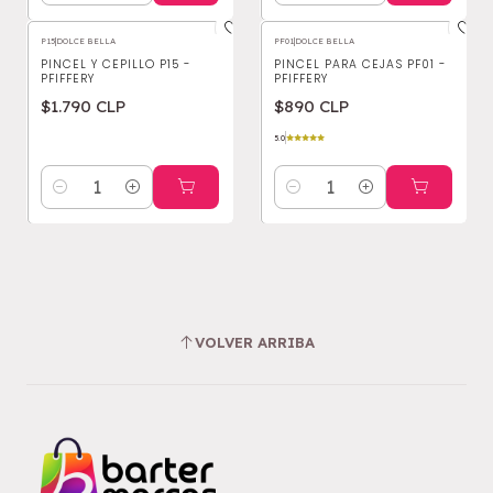
P15
|
DOLCE BELLA
PF01
|
DOLCE BELLA
PINCEL Y CEPILLO P15 -
PINCEL PARA CEJAS PF01 -
PFIFFERY
PFIFFERY
$1.790 CLP
$890 CLP
5.0
Cantidad
Cantidad
VOLVER ARRIBA