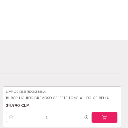
61793ALGG-CELESTE
|
DOLCE BELLA
RUBOR LÍQUIDO CREMOSO CELESTE TONO 4 - DOLCE BELLA
$4.990 CLP
Cantidad