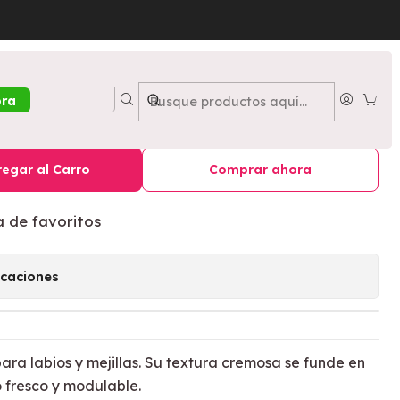
o 2 - DOLCE BELLA
 Cremoso Lucille Tono 2 -
ora
egar al Carro
Comprar ahora
a de favoritos
icaciones
para labios y mejillas. Su textura cremosa se funde en
 fresco y modulable.