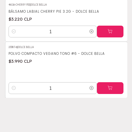
46116-CHERRY PIE
|
DOLCE BELLA
BÁLSAMO LABIAL CHERRY PIE 3.2G - DOLCE BELLA
$3.220 CLP
Cantidad
23387-6
|
DOLCE BELLA
POLVO COMPACTO VEGANO TONO #6 - DOLCE BELLA
$3.990 CLP
Cantidad