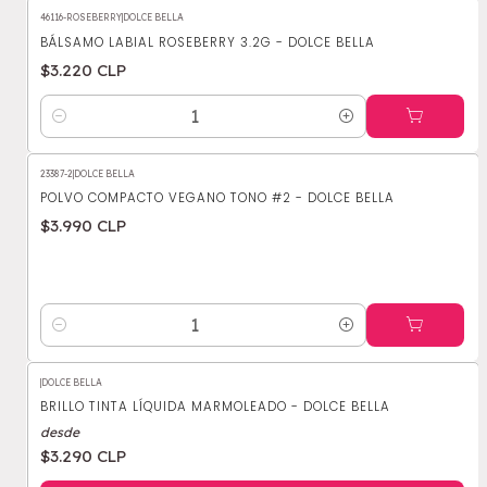
46116-ROSEBERRY
|
DOLCE BELLA
BÁLSAMO LABIAL ROSEBERRY 3.2G - DOLCE BELLA
$3.220 CLP
Cantidad
23387-2
|
DOLCE BELLA
POLVO COMPACTO VEGANO TONO #2 - DOLCE BELLA
$3.990 CLP
Cantidad
|
DOLCE BELLA
BRILLO TINTA LÍQUIDA MARMOLEADO - DOLCE BELLA
desde
$3.290 CLP