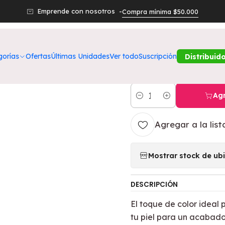
Productos
Belleza
Rostro
Rubor Líquido Cremoso Lucille Ton
Emprende con nosotros -
Compra mínima $50.000
|
Rubor Líquido
gorías
Ofertas
Últimas Unidades
Ver todo
Suscripción
Distribuid
DOLCE BELLA
Agr
Cantidad
Agregar a la list
Mostrar stock de ub
DESCRIPCIÓN
El toque de color ideal 
tu piel para un acabado