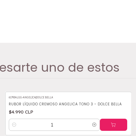
esarte uno de estos
61793ALGG-ANGELICA
|
DOLCE BELLA
RUBOR LÍQUIDO CREMOSO ANGELICA TONO 3 - DOLCE BELLA
$4.990 CLP
Cantidad