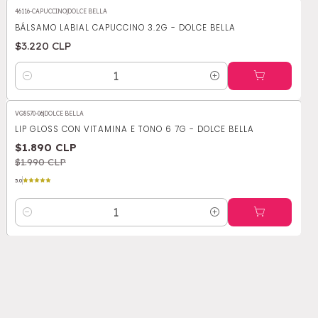
46116-CAPUCCINO
|
DOLCE BELLA
BÁLSAMO LABIAL CAPUCCINO 3.2G - DOLCE BELLA
$3.220 CLP
Cantidad
VG8570-06
|
DOLCE BELLA
-5%
OFF
LIP GLOSS CON VITAMINA E TONO 6 7G - DOLCE BELLA
$1.890 CLP
$1.990 CLP
5.0
Cantidad