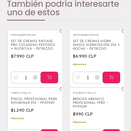
También podría interesarte
uno de estos
97963-linea
|
PETRIZZIO
100775-linea
|
PETRIZZIO
SET DE CREMAS ANTIAGE
SET DE CREMAS HIDRA
PRO COLAGENO PEPTIDOS
SHOCK HIDRATACIÓN DÍA +
+ NUTRITIVA - PETRIZZIO
NOCHE - PETRIZZIO
$7.990 CLP
$6.990 CLP
5.0
Cantidad
Cantidad
P13
|
DOLCE BELLA
PF811
|
DOLCE BELLA
PINCEL PROFESIONAL PARA
BROCHA ABANICO
DIFUMINAR P13 - PFIFFERY
PROFESIONAL PF811 -
PFIFFERY
$1.290 CLP
$990 CLP
5.0
5.0