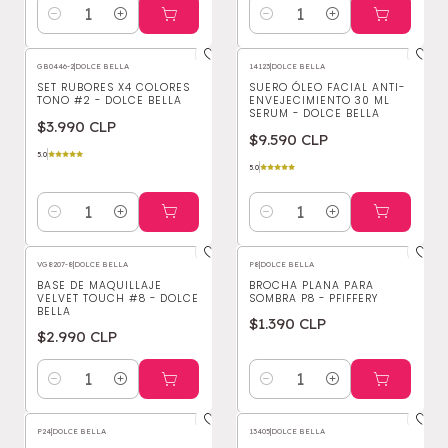
Cantidad
Cantidad
GB0446-2
|
DOLCE BELLA
14123
|
DOLCE BELLA
SET RUBORES X4 COLORES
SUERO ÓLEO FACIAL ANTI-
TONO #2 - DOLCE BELLA
ENVEJECIMIENTO 30 ML
SERUM - DOLCE BELLA
$3.990 CLP
$9.590 CLP
5.0
5.0
Cantidad
Cantidad
VG8207-8
|
DOLCE BELLA
P8
|
DOLCE BELLA
BASE DE MAQUILLAJE
BROCHA PLANA PARA
VELVET TOUCH #8 - DOLCE
SOMBRA P8 - PFIFFERY
BELLA
$1.390 CLP
$2.990 CLP
Cantidad
Cantidad
P24
|
DOLCE BELLA
13405
|
DOLCE BELLA