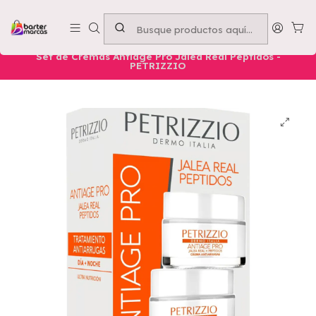
Emprende con nosotros -
Compra mínima $50.000
Inicio
Nuestros Productos
Belleza
Rostro
Set de Cremas Antiage Pro Jalea Real Peptidos -
PETRIZZIO