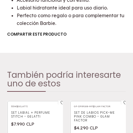
Accesorio funcional y con estilo.
Labial hidratante ideal para uso diario.
Perfecto como regalo o para complementar tu
colección Barbie.
COMPARTIR ESTE PRODUCTO
También podría interesarte
uno de estos
53343
|
GELATTI
GF-DF89188-MPI
|
GLAM FACTOR
SET LABIAL + PERFUME
SET DE LABIOS PICK-ME
STITCH - GELATTI
PINK COMBO - GLAM
FACTOR
$7.990 CLP
$4.290 CLP