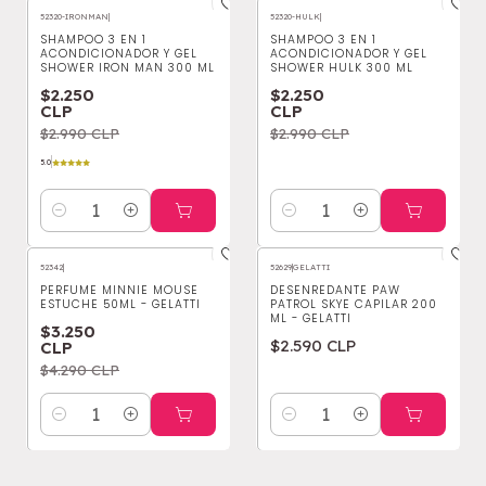
52320-IRONMAN
|
52320-HULK
|
-25%
OFF
-25%
OFF
SHAMPOO 3 EN 1
SHAMPOO 3 EN 1
ACONDICIONADOR Y GEL
ACONDICIONADOR Y GEL
SHOWER IRON MAN 300 ML
SHOWER HULK 300 ML
$2.250
$2.250
CLP
CLP
$2.990 CLP
$2.990 CLP
5.0
Cantidad
Cantidad
52342
|
52629
|
GELATTI
-24%
OFF
PERFUME MINNIE MOUSE
DESENREDANTE PAW
ESTUCHE 50ML - GELATTI
PATROL SKYE CAPILAR 200
ML - GELATTI
$3.250
$2.590 CLP
CLP
$4.290 CLP
Cantidad
Cantidad