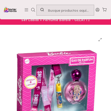
Emprende con nosotros -
Compra mínima $50.000
Inicio
Nuestros Productos
Belleza
Infantil
Set Labial + Perfume Barbie - GELATTI