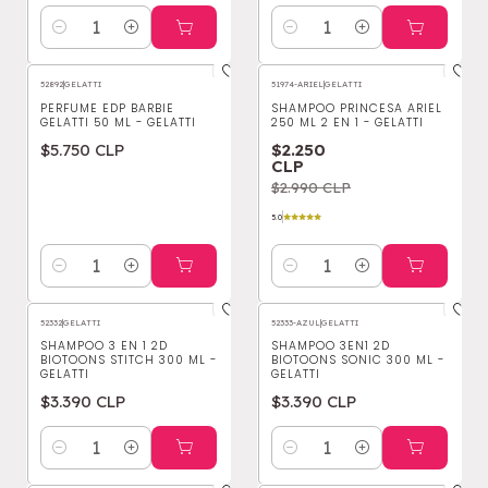
Cantidad
Cantidad
52892
|
GELATTI
51974-ARIEL
|
GELATTI
-25%
OFF
PERFUME EDP BARBIE
SHAMPOO PRINCESA ARIEL
GELATTI 50 ML - GELATTI
250 ML 2 EN 1 - GELATTI
$5.750 CLP
$2.250
CLP
$2.990 CLP
5.0
Cantidad
Cantidad
52332
|
GELATTI
52333-AZUL
|
GELATTI
SHAMPOO 3 EN 1 2D
SHAMPOO 3EN1 2D
BIOTOONS STITCH 300 ML -
BIOTOONS SONIC 300 ML -
GELATTI
GELATTI
$3.390 CLP
$3.390 CLP
Cantidad
Cantidad