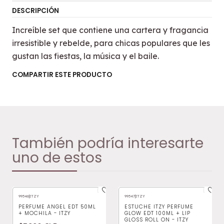
DESCRIPCIÓN
Increíble set que contiene una cartera y fragancia
irresistible y rebelde, para chicas populares que les
gustan las fiestas, la música y el baile.
COMPARTIR ESTE PRODUCTO
También podría interesarte
uno de estos
99546
|
ITZY
99547
|
ITZY
PERFUME ANGEL EDT 50ML
ESTUCHE ITZY PERFUME
+ MOCHILA - ITZY
GLOW EDT 100ML + LIP
GLOSS ROLL ON - ITZY