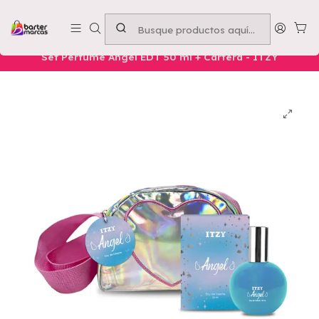
Emprende con nosotros -
Compra mínima $50.000
Inicio
MARCAS
Itzy
Set Perfume Angel EDT 50 ml + Cartera - ITZY