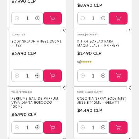
$7.990 CLP
$8.990 CLP
Cantidad
Cantidad
100932
|
ITZY
AP0017
|
PFIFFERY
BODY SPLASH ANGEL 250ML
KIT X4 BORLAS PARA
- ITZY
MAQUILLAJE - PFIFFERY
$3.990 CLP
$1.490 CLP
5.0
Cantidad
Cantidad
99140
|
PETRIZZIO
53670-jessie
|
GELATTI
PERFUME EAU DE PARFUM
COLONIA SPRAY BODY MIST
VIVA DIANA BOLOCCO
JESSIE 140ML - GELATTI
100ML
$4.490 CLP
$6.990 CLP
Cantidad
Cantidad