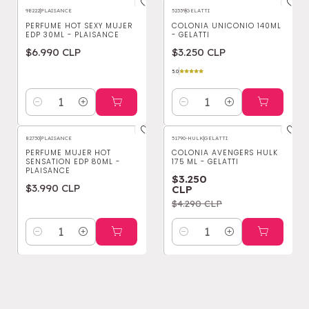
98222
|
PLAISANCE
52339
|
GELATTI
PERFUME HOT SEXY MUJER
COLONIA UNICONIO 140ML
EDP 30ML - PLAISANCE
- GELATTI
$6.990 CLP
$3.250 CLP
5.0
Cantidad
Cantidad
82730
|
PLAISANCE
51790-HULK
|
GELATTI
-24%
OFF
PERFUME MUJER HOT
COLONIA AVENGERS HULK
SENSATION EDP 80ML -
175 ML - GELATTI
PLAISANCE
$3.250
$3.990 CLP
CLP
$4.290 CLP
Cantidad
Cantidad