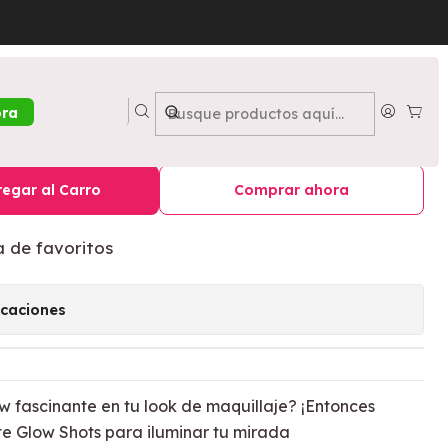
hots Clementine Fine - NYX
da Ultimate Glow Shots
ora
ine - NYX
egar al Carro
Comprar ahora
a de favoritos
icaciones
w fascinante en tu look de maquillaje? ¡Entonces
te Glow Shots para iluminar tu mirada