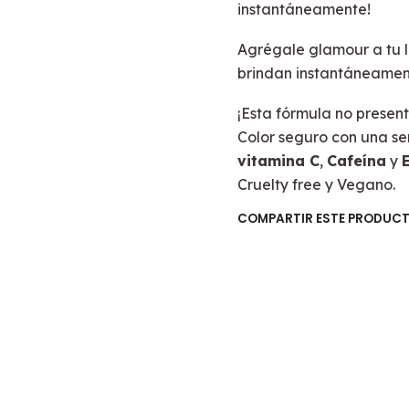
instantáneamente!
Agrégale glamour a tu l
brindan instantáneamente 
¡Esta fórmula no presen
Color seguro con una s
vitamina C
,
Cafeína
y
Cruelty free y Vegano.
COMPARTIR ESTE PRODUC