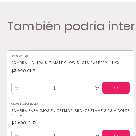
También podría inter
K5232301
|
NYX
SOMBRA LIQUIDA ULTIMATE GLOW SHOTS RASBERY - NYX
$3.990 CLP
Cantidad
GEV03-1
|
DOLCE BELLA
SOMBRA PARA OJOS EN CREMA 1. BRONZE FLAME 3.2G - DOLCE
BELLA
$2.690 CLP