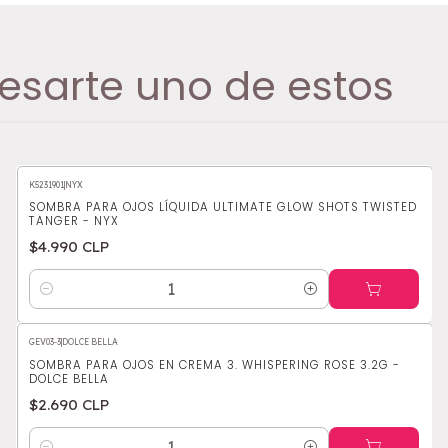
esarte uno de estos
K5231901
|
NYX
SOMBRA PARA OJOS LÍQUIDA ULTIMATE GLOW SHOTS TWISTED
TANGER - NYX
$4.990 CLP
Cantidad
GEV03-3
|
DOLCE BELLA
SOMBRA PARA OJOS EN CREMA 3. WHISPERING ROSE 3.2G -
DOLCE BELLA
$2.690 CLP