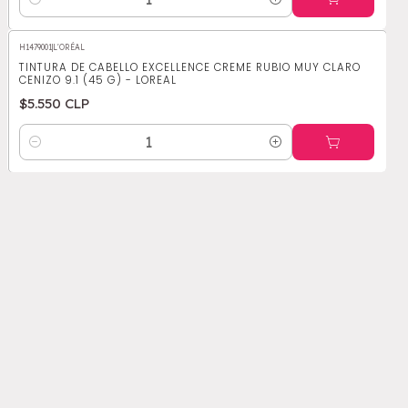
Cantidad
H1479001
|
L'ORÉAL
TINTURA DE CABELLO EXCELLENCE CREME RUBIO MUY CLARO
CENIZO 9.1 (45 G) - LOREAL
$5.550 CLP
Cantidad