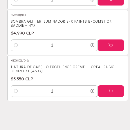
Cantidad
K5763000
|
NYX
SOMBRA GLITTER ILUMINADOR SFX PAINTS BROOMSTICK
BADDIE - NYX
$4.990 CLP
Cantidad
H1006802
|
L'Oréal
TINTURA DE CABELLO EXCELLENCE CREME - LOREAL RUBIO
CENIZO 7.1 (45 G)
$5.550 CLP
Cantidad