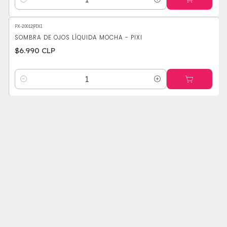
Cantidad
PX-20012
|
PIXI
SOMBRA DE OJOS LÍQUIDA MOCHA - PIXI
$6.990 CLP
Cantidad