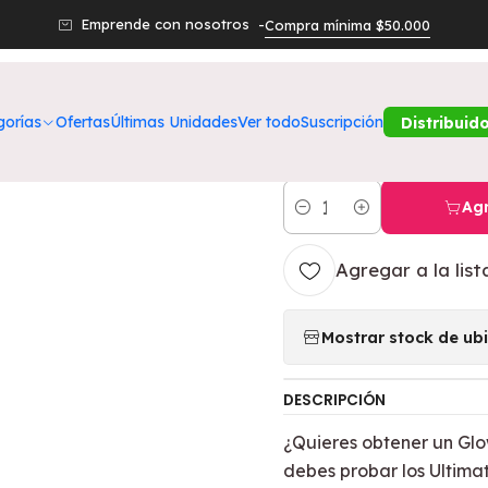
Belleza
Ojos
Especial Ojos
Sombra Líquida Ultimate Glow S
Emprende con nosotros -
Compra mínima $50.000
|
Sombra Líqui
gorías
Ofertas
Últimas Unidades
Ver todo
Suscripción
Distribuid
Clementine F
Agr
Cantidad
Agregar a la list
Mostrar stock de ub
DESCRIPCIÓN
¿Quieres obtener un Glo
debes probar los Ultima